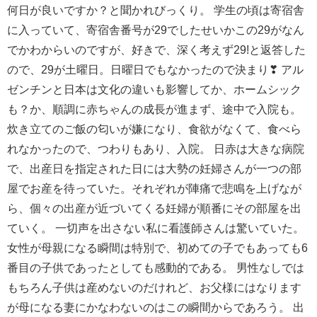
何日が良いですか？と聞かれびっくり。 学生の頃は寄宿舎
に入っていて、寄宿舎番号が29でしたせいかこの29がなん
でかわからいのですが、好きで、深く考えず29!と返答した
ので、29が土曜日。日曜日でもなかったので決まり❣ アル
ゼンチンと日本は文化の違いも影響してか、ホームシック
も？か、順調に赤ちゃんの成長が進まず、途中で入院も。
炊き立てのご飯の匂いが嫌になり、食欲がなくて、食べら
れなかったので、つわりもあり、入院。 日赤は大きな病院
で、出産日を指定された日には大勢の妊婦さんが一つの部
屋でお産を待っていた。それぞれが陣痛で悲鳴を上げなが
ら、個々の出産が近づいてくる妊婦が順番にその部屋を出
ていく。 一切声を出さない私に看護師さんは驚いていた。
女性が母親になる瞬間は特別で、初めての子でもあっても6
番目の子供であったとしても感動的である。 男性なしでは
もちろん子供は産めないのだけれど、お父様にはなります
が母になる妻にかなわないのはこの瞬間からであろう。 出