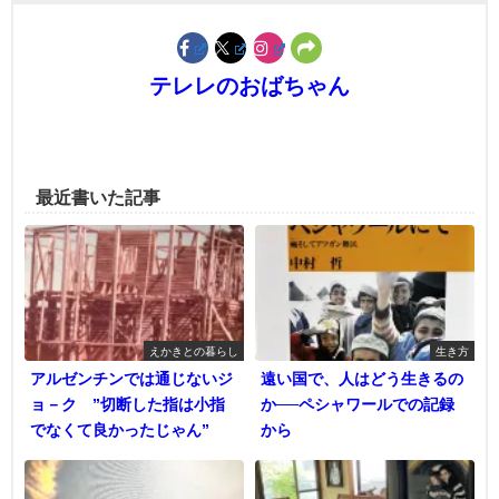
テレレのおばちゃん
最近書いた記事
えかきとの暮らし
生き方
アルゼンチンでは通じないジ
遠い国で、人はどう生きるの
ョ－ク ”切断した指は小指
か──ペシャワールでの記録
でなくて良かったじゃん”
から