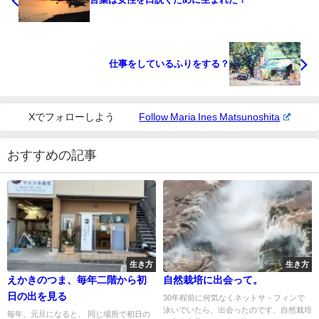
仕事をしているふりをする？
Xでフォローしよう
Follow Maria Ines Matsunoshita
おすすめの記事
生き方
生き方
えかきのつま、毎年二階から初
自然栽培に出会って。
日の出を見る
30年程前に何気なくネットサ－フィンで
泳いでいたら、出会ったのです、自然栽培
毎年、元旦になると、 同じ場所で初日の