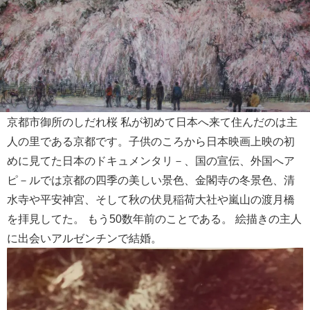
京都市御所のしだれ桜
私が初めて日本へ来て住んだのは主
人の里である京都です。子供のころから日本映画上映の初
めに見てた日本のドキュメンタリ－、国の宣伝、外国へア
ピ－ルでは京都の四季の美しい景色、金閣寺の冬景色、清
水寺や平安神宮、そして秋の伏見稲荷大社や嵐山の渡月橋
を拝見してた。 もう50数年前のことである。 絵描きの主人
に出会いアルゼンチンで結婚。