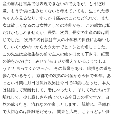
産の痛みは言葉では表現できないのであるが、もう絶対
嫌、もう子供は生みたくないと考えていても、生まれた赤
ちゃんを見るなり、すっかり痛みのことなど忘れて、また
次は欲しくなるのは女性としての本能かも。 この感覚は私
だけかもしれませんが、長男、次男、長女の出産の時は同
じでした。 次男の名付親は主人の小学校の担任にお願いし
て、いくつかの中からカタカナでヒトシと命名しました。
この先生は全校生徒の前で主人の絵をほめて下さり、紅葉
の絵をかかげて、みせて”モミジが燃えているようでしょ
う？”と言ってくださった。 その影響もあり、絵描きの道を
歩んでいるそう。 京都での次男の出産から今日で40年。あ
っという間に月日は流れ次男は今日で40歳になった。本人
は結婚して親離れして、妻にべったり。 そして私たちは子
離れして、少し寂しさを感じている今日この頃ですが、自
然の成り行き、流れなので良しとします。 親離れ、子離れ
で大切なのは距離感だそう。 関東と広島、ちょうどよい距