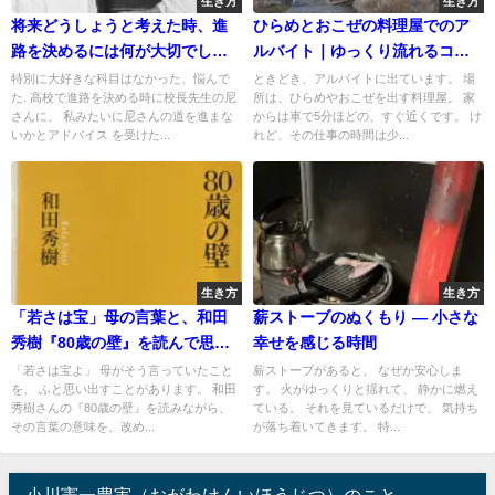
生き方
生き方
将来どうしょうと考えた時、進
ひらめとおこぜの料理屋でのア
路を決めるには何が大切でしょ
ルバイト｜ゆっくり流れるコー
うか？
ス料理の時間
特別に大好きな科目はなかった、悩んで
ときどき、アルバイトに出ています。 場
た. 高校で進路を決める時に校長先生の尼
所は、ひらめやおこぜを出す料理屋。 家
さんに、 私みたいに尼さんの道を進まな
からは車で5分ほどの、すぐ近くです。 け
いかとアドバイス を受けた...
れど、その仕事の時間は少...
生き方
生き方
「若さは宝」母の言葉と、和田
薪ストーブのぬくもり — 小さな
秀樹『80歳の壁』を読んで思う
幸せを感じる時間
こと
「若さは宝よ」 母がそう言っていたこと
薪ストーブがあると、 なぜか安心しま
を、 ふと思い出すことがあります。 和田
す。 火がゆっくりと揺れて、 静かに燃え
秀樹さんの『80歳の壁』を読みながら、
ている。 それを見ているだけで、 気持ち
その言葉の意味を、改め...
が落ち着いてきます。 特...
小川憲一豊実（おがわけんいほうじつ）のこと