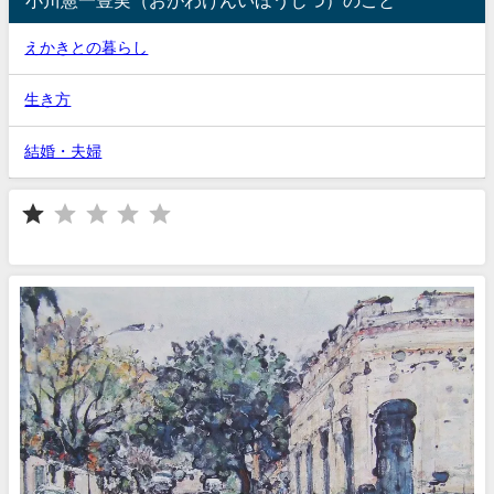
えかきとの暮らし
生き方
結婚・夫婦
⭐
評価 :1/5。