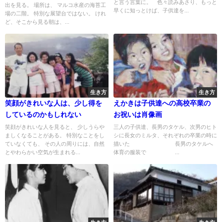
と言う言葉に。 色々読みあさり、もっと
出を見る。 場所は、 マルコ水産の海苔工
早くに知っとけば、子供達を...
場の二階。 特別な展望台ではない。 けれ
ど、そこから見る朝は、...
生き方
生き方
笑顔がきれいな人は、少し得を
えかきは子供達への高校卒業の
しているのかもしれない
お祝いは肖像画
笑顔がきれいな人を見ると、 少しうらや
三人の子供達、長男のタケル、次男のヒト
ましくなることがある。 特別なことをし
シに長女のミルタ、それぞれの卒業の時に
ていなくても、 その人の周りには、自然
描いた 長男のタケルへ
とやわらかい空気が生まれる...
体育の服装で ...