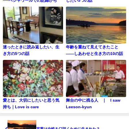
──ペシャワールでの記録から
したい5つの話
迷ったときに読み返したい、生
年齢を重ねて見えてきたこと
き方の5つの話
——しあわせと生き方の10の話
愛とは、大切にしたいと思う気
舞台の中に残る人 ｜ I saw
持ち｜Love is care
Leeson-kyun
言葉は女性を口説くために生まれた？