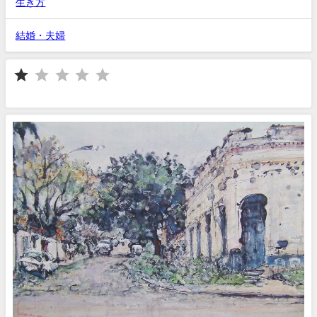
生き方
結婚・夫婦
⭐
評価 :1/5。