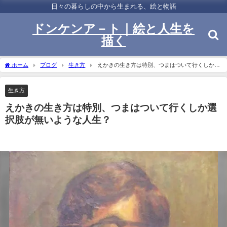
日々の暮らしの中から生まれる、絵と物語
ドンケンア－ト｜絵と人生を
描く
ホーム
ブログ
生き方
えかきの生き方は特別、つまはついて行くしか選
択肢が無いような人生？
生き方
えかきの生き方は特別、つまはついて行くしか選
択肢が無いような人生？