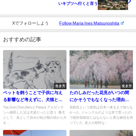
いキブツへ行くと言う
Xでフォローしよう
Follow Maria Ines Matsunoshita
おすすめの記事
生き方
生き方
ペットを飼うことで子供に与え
たのしみだった花見がいつの間
る影響など考えずに、犬猫と過
にかそうでもなくなった理由は
ごした人生
花粉症
Top,Gon,Chon,BeruとPataya アルゼンチ
花粉症という病気は日本へ来るまで知らな
ンへ移民した父は犬派だったと思う. 番犬
かった. ジャングルのような所で育ったの
として、友として自分が幼少期の頃から犬
で絶対花粉症にはならないと変な確信を持
を...
っていた. 友人が絶対な...