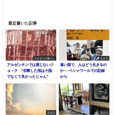
最近書いた記事
えかきとの暮らし
生き方
アルゼンチンでは通じないジ
遠い国で、人はどう生きるの
ョ－ク ”切断した指は小指
か──ペシャワールでの記録
でなくて良かったじゃん”
から
生き方
生き方