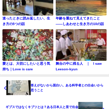
迷ったときに読み返したい、生
年齢を重ねて見えてきたこと
き方の5つの話
——しあわせと生き方の10の話
愛とは、大切にしたいと思う気
舞台の中に残る人 ｜ I saw
持ち｜Love is care
Leeson-kyun
答えがないから面白い。ある科学者との出会いから
思うこと
ギブスではなくキブツとは？ある日本人と里で出会