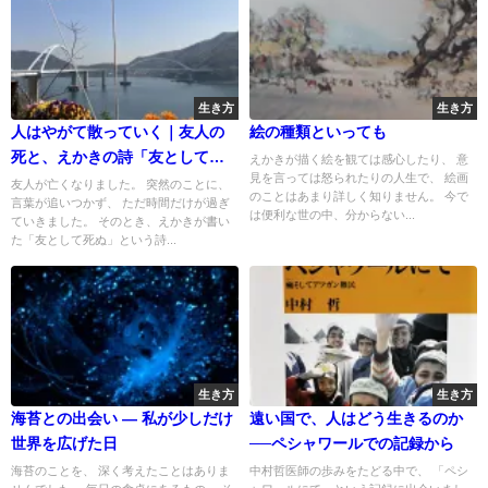
生き方
生き方
人はやがて散っていく｜友人の
絵の種類といっても
死と、えかきの詩「友として死
えかきが描く絵を観ては感心したり、 意
見を言っては怒られたりの人生で、 絵画
ぬ」から思うこと
友人が亡くなりました。 突然のことに、
のことはあまり詳しく知りません。 今で
言葉が追いつかず、 ただ時間だけが過ぎ
は便利な世の中、分からない...
ていきました。 そのとき、えかきが書い
た「友として死ぬ」という詩...
生き方
生き方
海苔との出会い — 私が少しだけ
遠い国で、人はどう生きるのか
世界を広げた日
──ペシャワールでの記録から
海苔のことを、 深く考えたことはありま
中村哲医師の歩みをたどる中で、 「ペシ