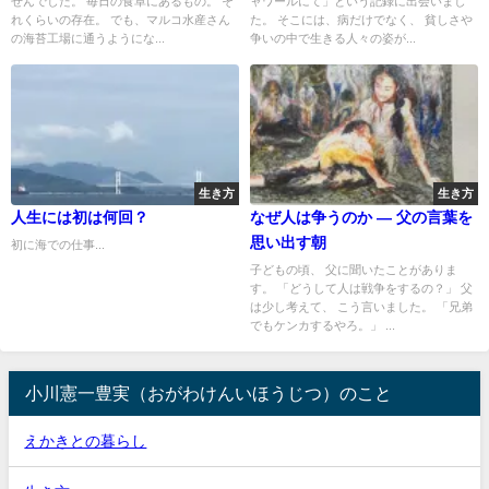
せんでした。 毎日の食卓にあるもの。 そ
ャワールにて」という記録に出会いまし
れくらいの存在。 でも、マルコ水産さん
た。 そこには、病だけでなく、 貧しさや
の海苔工場に通うようにな...
争いの中で生きる人々の姿が...
生き方
生き方
人生には初は何回？
なぜ人は争うのか — 父の言葉を
思い出す朝
初に海での仕事...
子どもの頃、 父に聞いたことがありま
す。 「どうして人は戦争をするの？」 父
は少し考えて、 こう言いました。 「兄弟
でもケンカするやろ。」 ...
小川憲一豊実（おがわけんいほうじつ）のこと
えかきとの暮らし