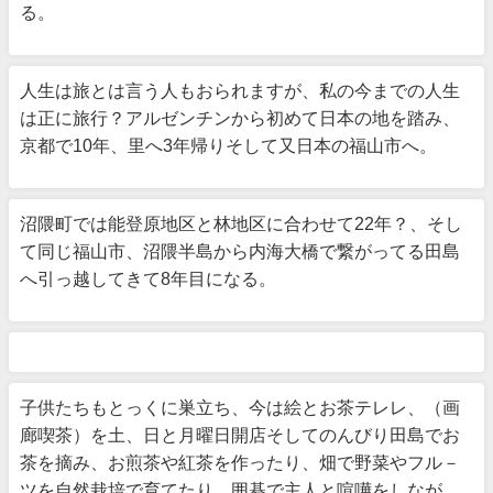
る。
人生は旅とは言う人もおられますが、私の今までの人生
は正に旅行？アルゼンチンから初めて日本の地を踏み、
京都で10年、里へ3年帰りそして又日本の福山市へ。
沼隈町では能登原地区と林地区に合わせて22年？、そし
て同じ福山市、沼隈半島から内海大橋で繋がってる田島
へ引っ越してきて8年目になる。
子供たちもとっくに巣立ち、今は絵とお茶テレレ、（画
廊喫茶）を土、日と月曜日開店そしてのんびり田島でお
茶を摘み、お煎茶や紅茶を作ったり、畑で野菜やフル－
ツを自然栽培で育てたり、囲碁で主人と喧嘩をしなが