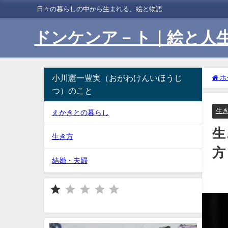
日々の暮らしの中から生まれる、絵と物語
ドンケンア－ト｜絵と人
小川憲一豊実（おがわけんいほうじ
ホ
つ）のこと
生
えかきとの暮らし
生
生き方
方
結婚・夫婦
⭐
評価 :1/5。