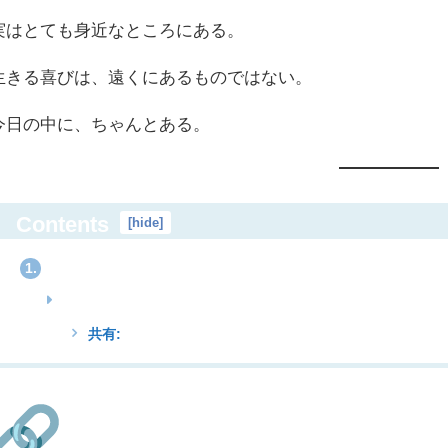
実はとても身近なところにある。
生きる喜びは、遠くにあるものではない。
今日の中に、ちゃんとある。
Contents
[
hide
]
1.
共有: