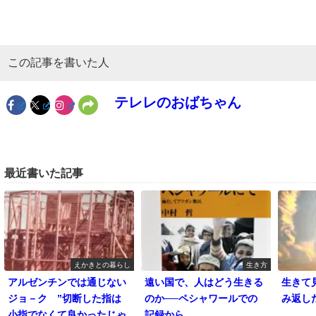
この記事を書いた人
テレレのおばちゃん
最近書いた記事
えかきとの暮らし
生き方
アルゼンチンでは通じない
遠い国で、人はどう生きる
生きて
ジョ－ク ”切断した指は
のか──ペシャワールでの
み返し
小指でなくて良かったじゃ
記録から