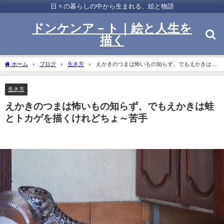
日々の暮らしの中から生まれる、絵と物語
ドンケンア－ト｜絵と人生を
描く
ホーム
ブログ
生き方
えかきのつまは怖いもの知らず、でもえかきは蛙
とトカゲを描くけれどちょ～苦手
生き方
えかきのつまは怖いもの知らず、でもえかきは蛙
とトカゲを描くけれどちょ～苦手