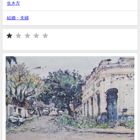
生き方
結婚・夫婦
⭐
評価 :1/5。