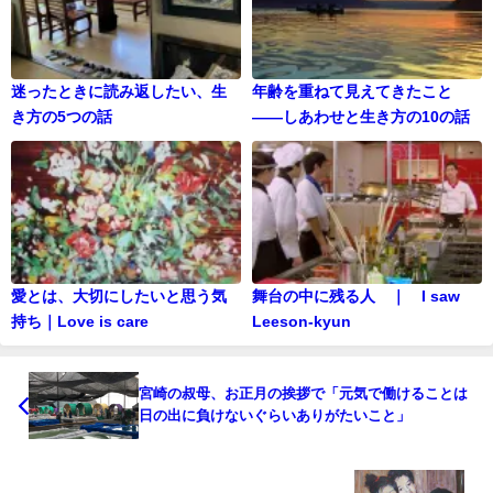
迷ったときに読み返したい、生
年齢を重ねて見えてきたこと
き方の5つの話
——しあわせと生き方の10の話
愛とは、大切にしたいと思う気
舞台の中に残る人 ｜ I saw
持ち｜Love is care
Leeson-kyun
宮崎の叔母、お正月の挨拶で「元気で働けることは
日の出に負けないぐらいありがたいこと」