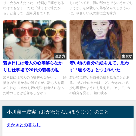
りに会う友人だった。 特別な用事がある
じ曲がってる、影の部分とでもいうのでし
わけでもなく、 ただ「近くまで来たか
ょうか、を体験して落ち込んでしまうの
ら」と言って、顔を見せてくれ...
は、やさしい人の側に立ち味方...
生き方
生き方
若き日には老人の心等解らなか
若い頃の自分の絵を見て、思わ
りし仕事場で20代の若者の返事
ず「嘘やろ」とつぶやいた
にがっくり
若き日には老人の心等解らなかりし 絵
若い頃に描いた自分の絵を見ることがあ
描きの詞 えかきの詞ですが、誰も人を責
る。 その中の自分は、 どこかきれいで、
められない 自分も若い頃には老人になっ
少し理想のようにも見える。 そして、今
た時のことは想像もしなかっ...
の自分を見る。 鏡に映る...
小川憲一豊実（おがわけんいほうじつ）のこと
えかきとの暮らし