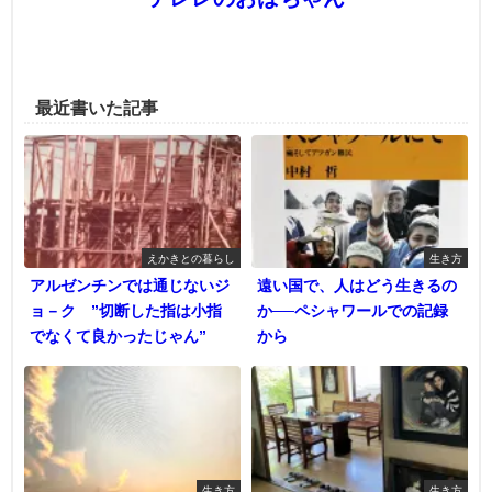
最近書いた記事
えかきとの暮らし
生き方
アルゼンチンでは通じないジ
遠い国で、人はどう生きるの
ョ－ク ”切断した指は小指
か──ペシャワールでの記録
でなくて良かったじゃん”
から
生き方
生き方