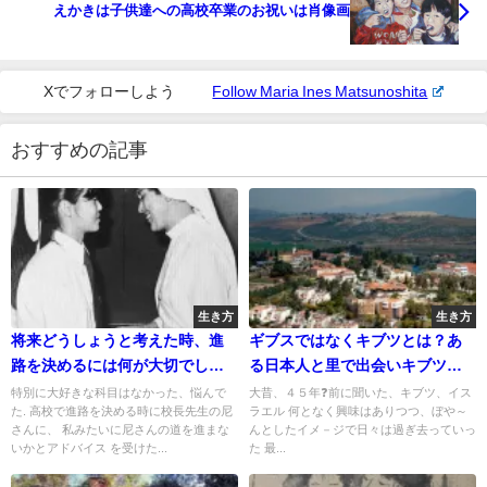
えかきは子供達への高校卒業のお祝いは肖像画
Xでフォローしよう
Follow Maria Ines Matsunoshita
おすすめの記事
生き方
生き方
将来どうしょうと考えた時、進
ギブスではなくキブツとは？あ
路を決めるには何が大切でしょ
る日本人と里で出会いキブツへ
うか？
行くと言う
特別に大好きな科目はなかった、悩んで
大昔、４５年❓前に聞いた、キブツ、イス
た. 高校で進路を決める時に校長先生の尼
ラエル 何となく興味はありつつ、ぼや～
さんに、 私みたいに尼さんの道を進まな
んとしたイメ－ジで日々は過ぎ去っていっ
いかとアドバイス を受けた...
た 最...