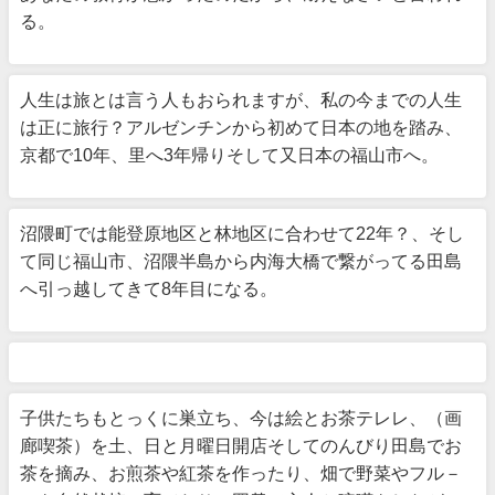
る。
人生は旅とは言う人もおられますが、私の今までの人生
は正に旅行？アルゼンチンから初めて日本の地を踏み、
京都で10年、里へ3年帰りそして又日本の福山市へ。
沼隈町では能登原地区と林地区に合わせて22年？、そし
て同じ福山市、沼隈半島から内海大橋で繋がってる田島
へ引っ越してきて8年目になる。
子供たちもとっくに巣立ち、今は絵とお茶テレレ、（画
廊喫茶）を土、日と月曜日開店そしてのんびり田島でお
茶を摘み、お煎茶や紅茶を作ったり、畑で野菜やフル－