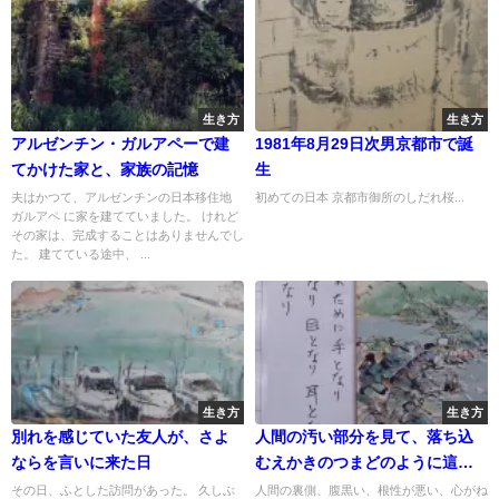
生き方
生き方
アルゼンチン・ガルアペーで建
1981年8月29日次男京都市で誕
てかけた家と、家族の記憶
生
夫はかつて、アルゼンチンの日本移住地
初めての日本 京都市御所のしだれ桜...
ガルアペ に家を建てていました。 けれど
その家は、完成することはありませんでし
た。 建てている途中、 ...
生き方
生き方
別れを感じていた友人が、さよ
人間の汚い部分を見て、落ち込
ならを言いに来た日
むえかきのつまどのように這い
上がられる
その日、ふとした訪問があった。 久しぶ
人間の裏側、腹黒い、根性が悪い、心がね