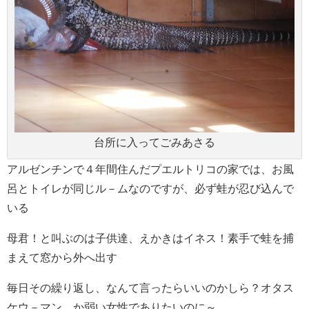
台所に入ってごみあさる
アルゼンチンで４年間住んだプエルトリコの家では、お風
呂とトイレが同じル－ムなのですが、必ず蛙が忍び込んで
いる
母君！と叫ぶのは子供達、えかきはイネス！素手で蛙を捕
まえて窓から外へ出す
毎日その繰り返し、なんて言ったらいいのかしら？オタス
ケウ－マン、か弱い女性でありたいのに～