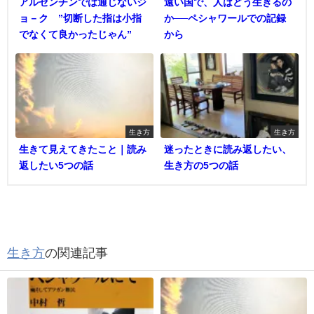
アルゼンチンでは通じないジ
遠い国で、人はどう生きるの
ョ－ク ”切断した指は小指
か──ペシャワールでの記録
でなくて良かったじゃん”
から
生き方
生き方
生きて見えてきたこと｜読み
迷ったときに読み返したい、
返したい5つの話
生き方の5つの話
生き方
の関連記事