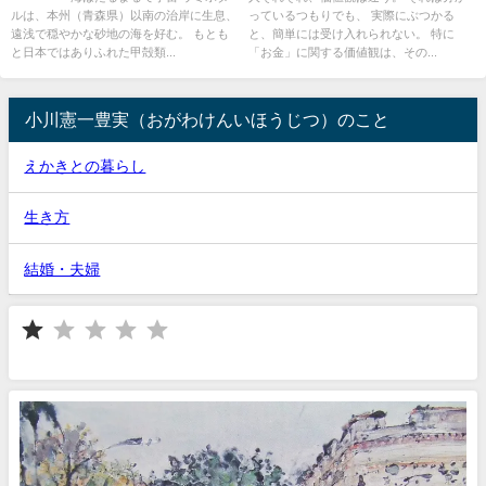
ルは、本州（青森県）以南の治岸に生息、
っているつもりでも、 実際にぶつかる
遠浅で穏やかな砂地の海を好む。 もとも
と、簡単には受け入れられない。 特に
と日本ではありふれた甲殻類...
「お金」に関する価値観は、その...
小川憲一豊実（おがわけんいほうじつ）のこと
えかきとの暮らし
生き方
結婚・夫婦
⭐
評価 :1/5。