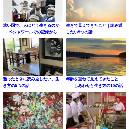
遠い国で、人はどう生きるのか
生きて見えてきたこと｜読み返
──ペシャワールでの記録から
したい5つの話
迷ったときに読み返したい、生
年齢を重ねて見えてきたこと
き方の5つの話
——しあわせと生き方の10の話