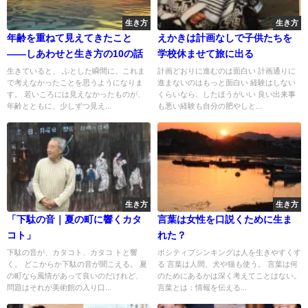
生き方
生き方
年齢を重ねて見えてきたこと
えかきは計画なしで子供たちを
——しあわせと生き方の10の話
学校休ませて旅に出る
生きていると、 ふとした瞬間に、これま
計画どおりに進むのは面白い 計画通りに
で考えなかったことを思うようになりま
進まないのはもっと面白い 経験はしない
す。 若いころには見えなかったものが、
くらいなら、したほうがいい 良い出来事
年齢とともに、少しずつ見え...
も悪い経験も自分の肥やしと...
生き方
生き方
「下駄の音｜夏の町に響くカタ
言葉は女性を口説くために生ま
コト」
れた？
下駄の音が、カタコト、カタコ トと響
ポシティブシンキングは人を生きやすくす
く。 どこからか下駄の音が聞こえる。 夏
る 言葉は人間、犬や猫も使う。 言葉は何
の町なら風情があって良いのだけれど、
のためにあるかは深く考えてことはない。
問題はそれが美術館の入り口...
言葉とは：情報を伝える...