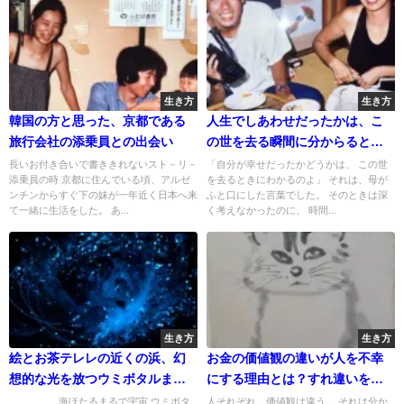
生き方
生き方
韓国の方と思った、京都である
人生でしあわせだったかは、こ
旅行会社の添乗員との出会い
の世を去る瞬間に分からると言
ってた母
長いお付き合いで書ききれないスト－リ－
「自分が幸せだったかどうかは、 この世
添乗員の時 京都に住んでいる頃、アルゼ
を去るときにわかるのよ」 それは、母が
ンチンからすぐ下の妹が一年近く日本へ来
ふと口にした言葉でした。 そのときは深
て一緒に生活をした。 あ...
く考えなかったのに、 時間...
生き方
生き方
絵とお茶テレレの近くの浜、幻
お金の価値観の違いが人を不幸
想的な光を放つウミボタルまる
にする理由とは？すれ違いを生
で宇宙
まない考え方
海ほたるまるで宇宙 ウミボタ
人それぞれ、価値観は違う。 それは分か