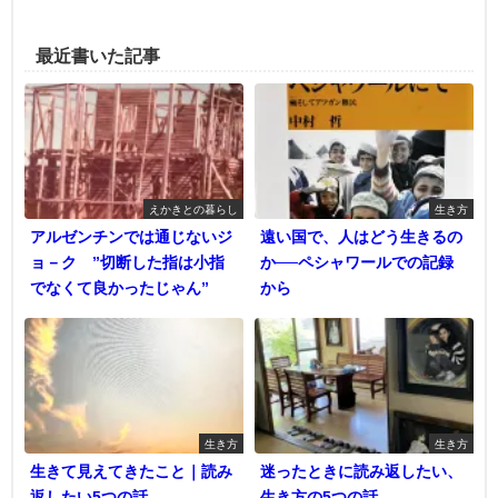
最近書いた記事
えかきとの暮らし
生き方
アルゼンチンでは通じないジ
遠い国で、人はどう生きるの
ョ－ク ”切断した指は小指
か──ペシャワールでの記録
でなくて良かったじゃん”
から
生き方
生き方
生きて見えてきたこと｜読み
迷ったときに読み返したい、
返したい5つの話
生き方の5つの話