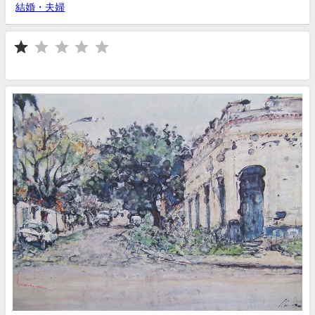
結婚・夫婦
⭐
評価 :1/5。