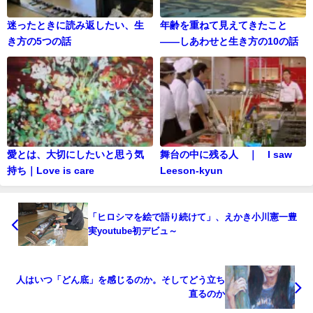
迷ったときに読み返したい、生
年齢を重ねて見えてきたこと
き方の5つの話
——しあわせと生き方の10の話
愛とは、大切にしたいと思う気
舞台の中に残る人 ｜ I saw
持ち｜Love is care
Leeson-kyun
「ヒロシマを絵で語り続けて」、えかき小川憲一豊
実youtube初デビュ～
人はいつ「どん底」を感じるのか。そしてどう立ち
直るのか