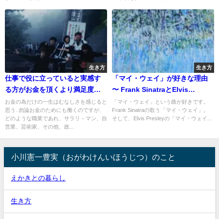
生き方
生き方
仕事で役に立っていると実感す
「マイ・ウェイ」が好きな理由
る方がお金を頂くより満足度あ
〜 Frank SinatraとElvis
り
Presleyの歌声 〜
お金の為だけの一生はむなしさを感じると
「マイ・ウェイ」という曲が好きです。
思う. 勿論お金のためにも働くのですが、
Frank Sinatraの歌う「マイ・ウェイ」。
どのような職業であれ、サラリ－マン、自
そして、Elvis Presleyの「マイ・ウェイ...
営業、芸術家、その他、政...
小川憲一豊実（おがわけんいほうじつ）のこと
えかきとの暮らし
生き方