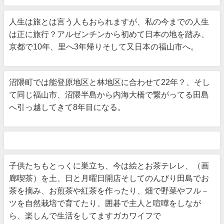
人生は旅とは言う人もおられますが、私の今までの人生
は正に旅行？アルゼンチンから初めて日本の地を踏み、
京都で10年、里へ3年帰りそして又日本の福山市へ。
沼隈町では能登原地区と林地区に合わせて22年？、そし
て同じ福山市、沼隈半島から内海大橋で繋がってる田島
へ引っ越してきて8年目になる。
子供たちもとっくに巣立ち、今は絵とお茶テレレ、（画
廊喫茶）を土、日と月曜日開店そしてのんびり田島でお
茶を摘み、お煎茶や紅茶を作ったり、畑で野菜やフル－
ツを自然栽培で育てたり、囲碁で主人と喧嘩をしなが
ら、楽しんで生活をしてますガカワイフで