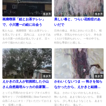
生き方
生き方
画廊喫茶「絵とお茶テレレ」
美しい春と、つらい花粉症のあ
で、小川憲一の絵に出会う
いだで
私たちは、 画廊喫茶「絵とお茶テレレ」
日本の春は、本当にきれいだと思う。 桜
を営んでいます。 店内には、 えかきであ
が咲き、空気もやわらかくなり、 外を歩
る小川憲一の作品が並んでいます。 日々
くだけで気持ちがいい。 一年の中でも、
の中で描かれた絵たちは、...
特別な季節だと感じる。 ...
生き方
生き方
えかきの主人が初挑戦した小山
かわいくないつま — 怖さを知ら
さん自然栽培ルッカの自家製オ
なかったから、えかきと結婚し
リ－ブオイル
た
とっても手間のかかるオリ-ブオイル作り
私は、 かわいくないのかもしれません。
毎年オリ－ブの収穫時期にSlow Farmの小
怖いものを、あまり知らないから。 普通
山浩二さんにオり－ブをいただいておりま
なら、 少し考えるようなことも、 あまり
す。 収穫した後...
深く考えずに、 進んで...