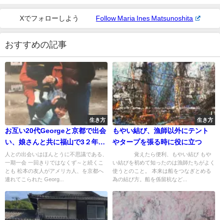
Xでフォローしよう
Follow Maria Ines Matsunoshita
おすすめの記事
生き方
生き方
お互い20代Georgeと京都で出会
もやい結び、漁師以外にテント
い、娘さんと共に福山で3２年ぶ
やタープを張る時に役に立つ
りに再開
人との出会いはほんとうに不思議である、
覚えたら便利、もやい結び もや
一期一会 一回きりではなくず～と続くこ
い結びを初めて知ったのは漁師たちがよく
とも 松本の友人がアメリカ人、を京都へ
使うとのこと。 本来は船をつなぎとめる
連れてこられた Georg...
為の結び方。船を係留杭など...