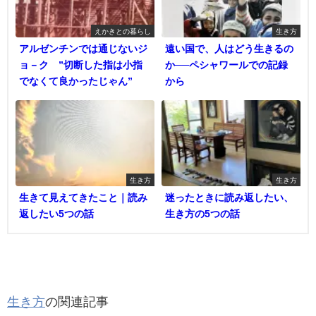
えかきとの暮らし
生き方
アルゼンチンでは通じないジ
遠い国で、人はどう生きるの
ョ－ク ”切断した指は小指
か──ペシャワールでの記録
でなくて良かったじゃん”
から
生き方
生き方
生きて見えてきたこと｜読み
迷ったときに読み返したい、
返したい5つの話
生き方の5つの話
生き方
の関連記事