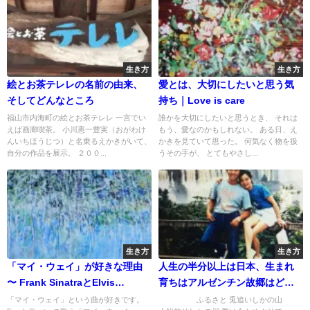
生き方
生き方
絵とお茶テレレの名前の由来、
愛とは、大切にしたいと思う気
そしてどんなところ
持ち｜Love is care
福山市内海町の絵とお茶テレレ 一言でい
誰かを大切にしたいと思うとき、 それは
えば画廊喫茶。 小川憲一豊実（おがわけ
もう、愛なのかもしれない。 ある日、え
んいちほうじつ）と名乗るえかきがいて、
かきを見ていて思った。 何気なく物を扱
自分の作品を展示。 ２００...
うその手が、 とてもやさし...
生き方
生き方
「マイ・ウェイ」が好きな理由
人生の半分以上は日本、生まれ
〜 Frank SinatraとElvis
育ちはアルゼンチン故郷はどっ
Presleyの歌声 〜
ちでしょう
「マイ・ウェイ」という曲が好きです。
ふるさと 兎追いしかの山