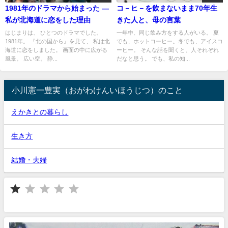
1981年のドラマから始まった —
コ－ヒ－を飲まないまま70年生
私が北海道に恋をした理由
きた人と、母の言葉
はじまりは、 ひとつのドラマでした。
一年中、同じ飲み方をする人がいる。 夏
1981年。 『北の国から』を見て、 私は北
でも、ホットコーヒー。冬でも、アイスコ
海道に恋をしました。 画面の中に広がる
ーヒー。 そんな話を聞くと、人それぞれ
風景。 広い空。 静...
だなと思う。 でも、私の知...
小川憲一豊実（おがわけんいほうじつ）のこと
えかきとの暮らし
生き方
結婚・夫婦
⭐
評価 :1/5。