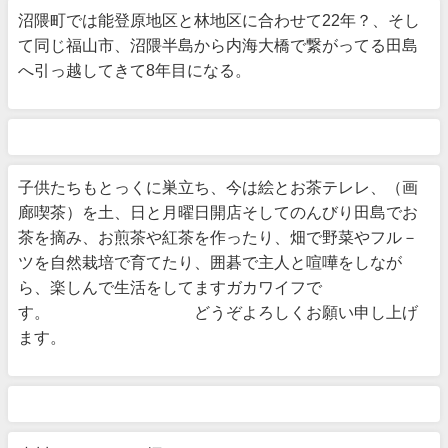
沼隈町では能登原地区と林地区に合わせて22年？、そし
て同じ福山市、沼隈半島から内海大橋で繋がってる田島
へ引っ越してきて8年目になる。
子供たちもとっくに巣立ち、今は絵とお茶テレレ、（画
廊喫茶）を土、日と月曜日開店そしてのんびり田島でお
茶を摘み、お煎茶や紅茶を作ったり、畑で野菜やフル－
ツを自然栽培で育てたり、囲碁で主人と喧嘩をしなが
ら、楽しんで生活をしてますガカワイフで
す。 どうぞよろしくお願い申し上げ
ます。