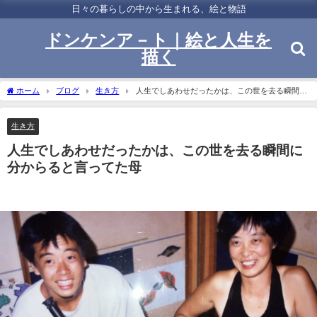
日々の暮らしの中から生まれる、絵と物語
ドンケンア－ト｜絵と人生を
描く
ホーム
ブログ
生き方
人生でしあわせだったかは、この世を去る瞬間に
分からると言ってた母
生き方
人生でしあわせだったかは、この世を去る瞬間に
分からると言ってた母