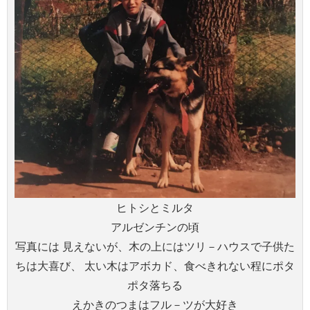
ヒトシとミルタ
アルゼンチンの頃
写真には 見えないが、木の上にはツリ－ハウスで子供た
ちは大喜び、 太い木はアボカド、食べきれない程にポタ
ポタ落ちる
えかきのつまはフル－ツが大好き