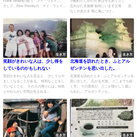
Frank Sinatraの歌う「マイ・ウェイ」。
小鮒釣りしかの川 夢は今もめぐりて
そして、Elvis Presleyの「マイ・ウェイ...
忘れがたき故郷 如何にいます父母 恙
なしや友がき 雨に風につけ...
生き方
生き方
笑顔がきれいな人は、少し得を
北海道を訪れたとき、ふとアル
しているのかもしれない
ゼンチンを思い出した。
笑顔がきれいな人を見ると、 少しうらや
北海道を訪れたとき、ふとアルゼンチンを
ましくなることがある。 特別なことをし
思い出した。 広がる大地。 どこまでも続
ていなくても、 その人の周りには、自然
く空。 その景色が、どこか懐かしく感じ
とやわらかい空気が生まれる...
られた。 アルゼンチンも...
生き方
生き方