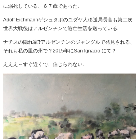
に溺死している、６７歳であった.
Adolf Eichmannゲシュタポのユダヤ人移送局長官も第二次
世界大戦後はアルゼンチンで逃亡生活を送っている.
ナチスの隠れ家❓アルゼンチンのジャングルで発見される、
それも私の里の州で？2015年にSan Ignacio にて？
えええ～すぐ近くで、信じられない.