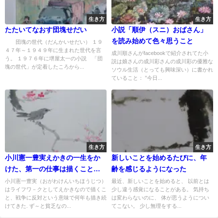
生き方
生き方
たたいてなおす団塊せだい
小説「順伊（スニ）おばさん」
を読み始めて色々思うこと
団塊の世代（だんかいせだい） １９
４７年～１９４９年に生まれた世代を言
成川順さんがfacebookで紹介されてた小
う。 １９７６年に堺屋太一の小説 「団
説は娘さんの成川彩さんの成川彩の優雅な
塊の世代」が定着したころから...
ソウル生活（とっても興味深い）に書かれ
ていること： ”今日...
生き方
生き方
小川憲一豊実えかきの一生をか
新しいことを始めるたびに、年
けた、第一の仕事は描くこと、
齢を感じるようになった
反戦の絵も
小川憲一豊実（おがわけんいちほうじつ）
最近、新しいことを始めると、 以前とは
はライフワ－クとしてえかきなので描くこ
少し違う感覚になることがある。 気持ち
と、戦争に反対という意味で何年も描き続
は変わらないのに、 体が思うようについ
けてきた. ず～と貧乏なの...
てこない。 少し無理をする...