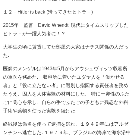
１２－Hitler is back (帰ってきたヒトラ－)
2015年 監督 David Wnendt 現代にタイムスリップした
ヒトラ－が一躍人気者に！？
大学生の頃に賃貸してた部屋の大家はナチス関係の人だっ
た.
医師のメンゲルは1943年5月からアウシュヴィッツ収容所
の軍医を務めた. 収容所に着いたユダヤ人を「働かせる
者』と「役に立たない者」に選別し指図する責任者を務め
たうえ、囚人を人体実験の材料にした. 特に一卵性のふた
ごに関心を示し、自らの手でふたごの子どもに残忍な外科
手術や薬物を使った実験を続けた.
終戦後は偽名を使って逮捕を逃れ、１９４９年にはアルゼ
ンチンへ逃亡した. １９７９年、ブラジルの海岸で海水浴中