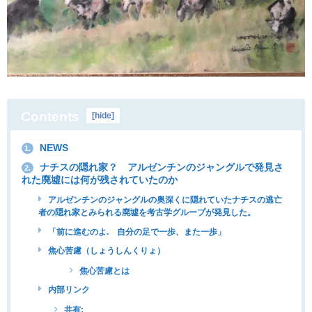
Contents
[
hide
]
NEWS
1.
ナチスの隠れ家？ アルゼンチンのジャングルで発見さ
2.
れた廃墟には何が残されていたのか
アルゼンチンのジャングルの奥深くに隠れていたナチスの逃亡
者の隠れ家とみられる廃墟を考古学グループが発見した。
「前に進むのよ. 自分の足で一歩、また一歩」
焦心苦慮（しょうしんくりょ）
焦心苦慮とは
内部リンク
共有: