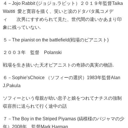
４－Jojo Rabbit (ジョジョ.ラビット）２０１９年監督Taika
Waititi 愛と寛容を描く、笑いと涙のドタバタ風コメデ
ィ 次男にすすめられて見た、世代間の違いかあまり印
象に残っていない.
５－The pianist on the battlefield(戦場のピアニスト)
２００３年 監督 Polanski
戦場を生き抜いた天才ピアニストの奇跡の真実の物語.
６－Sophie’sChoice （ソフィーの選択）1983年監督Alan
J.Pakula
ソフィーという母親が幼い息子と娘をつれてナチスの強制
収容所に送られて行く途中の話
７－The Boy in the Striped Piyamas (縞模様のパジャマの少
年）2008年 監督Mark Harman