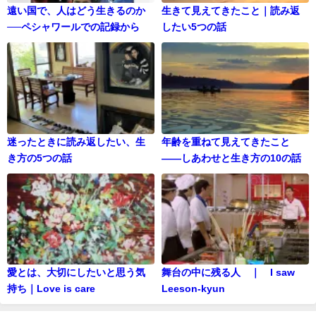
遠い国で、人はどう生きるのか
生きて見えてきたこと｜読み返
──ペシャワールでの記録から
したい5つの話
迷ったときに読み返したい、生
年齢を重ねて見えてきたこと
き方の5つの話
——しあわせと生き方の10の話
愛とは、大切にしたいと思う気
舞台の中に残る人 ｜ I saw
持ち｜Love is care
Leeson-kyun