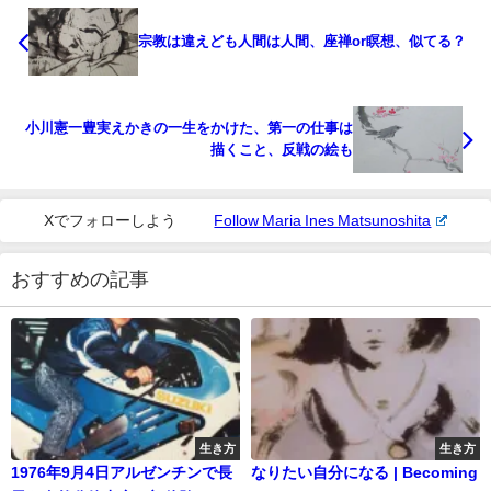
宗教は違えども人間は人間、座禅or瞑想、似てる？
小川憲一豊実えかきの一生をかけた、第一の仕事は
描くこと、反戦の絵も
Xでフォローしよう
Follow Maria Ines Matsunoshita
おすすめの記事
生き方
生き方
1976年9月4日アルゼンチンで長
なりたい自分になる | Becoming