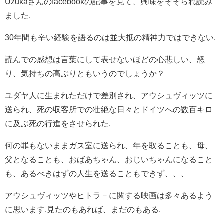
Uzukaさんのfacebookの記事を見て、興味をそそられ読み
ました.
30年間も辛い経験を語るのは並大抵の精神力ではできない.
読んでの感想は言葉にして表せないほどの心悲しい、怒
り、気持ちの高ぶりともいうのでしょうか？
ユダヤ人に生まれただけで差別され、アウシュヴィッツに
送られ、死の収客所での壮絶な日々とドイツへの数百キロ
に及ぶ死の行進をさせられた.
何の罪もないままガス室に送られ、年を取ることも、母、
父となることも、おばあちゃん、おじいちゃんになること
も、あるべきはずの人生を送ることもできず、、、
アウシュヴィッツやヒトラ－に関する映画は多々あるよう
に思います.見たのもあれば、まだのもある.