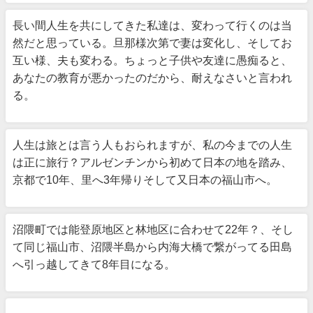
長い間人生を共にしてきた私達は、変わって行くのは当
然だと思っている。旦那様次第で妻は変化し、そしてお
互い様、夫も変わる。ちょっと子供や友達に愚痴ると、
あなたの教育が悪かったのだから、耐えなさいと言われ
る。
人生は旅とは言う人もおられますが、私の今までの人生
は正に旅行？アルゼンチンから初めて日本の地を踏み、
京都で10年、里へ3年帰りそして又日本の福山市へ。
沼隈町では能登原地区と林地区に合わせて22年？、そし
て同じ福山市、沼隈半島から内海大橋で繋がってる田島
へ引っ越してきて8年目になる。