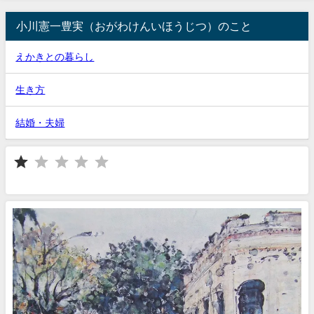
小川憲一豊実（おがわけんいほうじつ）のこと
えかきとの暮らし
生き方
結婚・夫婦
⭐
評価 :1/5。