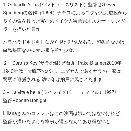
1- Schindler's List(シンドラ－のリスト）監督はSteven
Spielbergの名作（1994）
ナチスによるユダヤ人大虐殺から
多くの命を救った実在のドイツ人実業家オスカー・
シンド
ラー
を描いた名作
ハラハラドキドキしながら見た記憶がある、印象的なのは
白黒映画なのに赤い服を着た少女.
２－Sarah's Key (サラの鍵) 監督Jill Pake-Blanner2010年
1940年代、大戦下のパリ。ユダヤ人であるサラの一家は、
警察に逮捕される.幼い弟は納戸に残されたまま.
3－ La vita e bella (ライフイズビューティフル）1997年
監督Roberto Benigni
Lilianaさんのコメントはこの映画は嫌いではないけれど、
監督が描いたような物事が運ぶなんてあり得ないと.