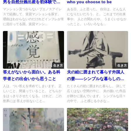
男を自然分娩出産を初体験で戸
who you choose to be
惑う
マンション見つからない ブエノスアイレ
ある日、ふと思った。 自分は、どんな人
スで結婚して、賃貸マンションを探す。
になりたいだろう、と。 これまでの出来
理由はわからないのだけれどインフレが常
事や、 人との関わりや、 うまくいかなか
に流行ってる国。賃貸マンシ...
ったこと。 いろいろなも...
生き方
生き方
答えがないから面白い。ある科
夫の絵に囲まれて暮らす外国人
学者との出会いから思うこと
の妻——シンプルな暮らしの中
で見つける幸せ
人は、つい答えを求めてしまいます。 正
たくさんの絵に囲まれた暮らし。 決して
しいこと、間違っていること。 どちらか
広くはない空間の中に、 夫の描いた作品
をはっきりさせたくなる。 けれど、この
が静かに並んでいます。 シンプルな日々
世界には 答えが出ないこと...
の中で、 ふと感じる小さな...