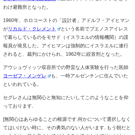
わけ避難所となった。
1960年、ホロコーストの「設計者」アドルフ・アイヒマン
が
リカルド・クレメント
という名前でブエノスアイレス
で暮らしているのをモサド（イスラエルの情報機関）の諜
報員が発見した。アイヒマンは強制的にイスラエルに連行
されると、裁判にかけられ、1962年に絞首刑となった。
アウシュヴィッツ収容所での野蛮な人体実験を行った医師
ヨーゼフ・メンゲレ
も、一時アルゼンチンに住んでいた
といわれている。
セグレさんは無関心と無知にたいしてこのようなことを仰
っております.
[無関心はあらゆることの根源です.何かについて選択しなく
てはいけない時に、その勇気のない人がいます. もう朝だと