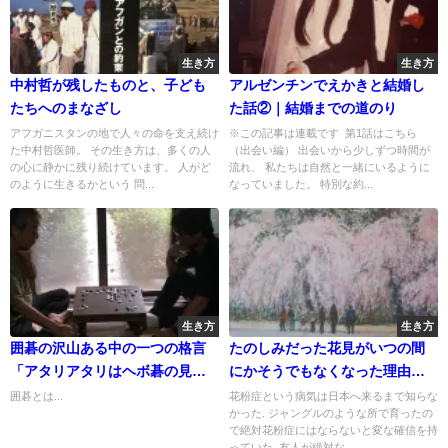
生き方
生き方
中村哲が残したものと、子ども
アルゼンチンでえかきと結婚し
たちへのまなざし
た話②｜結婚までの道のり
アフガニスタンの地で人々の命を支え続け
※この記事は連載です 第1話はこちら
た中村哲医師。 その生き方は、多くの人
（出会い編） 出会いから少しずつ時間が
の心に静かに残り続けています。 人がど
流れ、 私たちは自然と一緒にいるように
のように生きるかという 問...
なっていました。 特別な約...
生き方
生き方
囲碁の沢山ある中の一つの格言
たのしみだった花見がいつの間
「アタリアタリはヘボ碁の見
にかそうでもなくなった理由は
本」
花粉症
囲碁とは...
花粉症という病気は日本へ来るまで知らな
かった. ジャングルのような所で育ったの
で絶対花粉症にはならないと変な確信を持
っていた. 友人が絶対な...