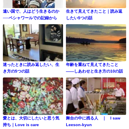
遠い国で、人はどう生きるのか
生きて見えてきたこと｜読み返
──ペシャワールでの記録から
したい5つの話
迷ったときに読み返したい、生
年齢を重ねて見えてきたこと
き方の5つの話
——しあわせと生き方の10の話
愛とは、大切にしたいと思う気
舞台の中に残る人 ｜ I saw
持ち｜Love is care
Leeson-kyun