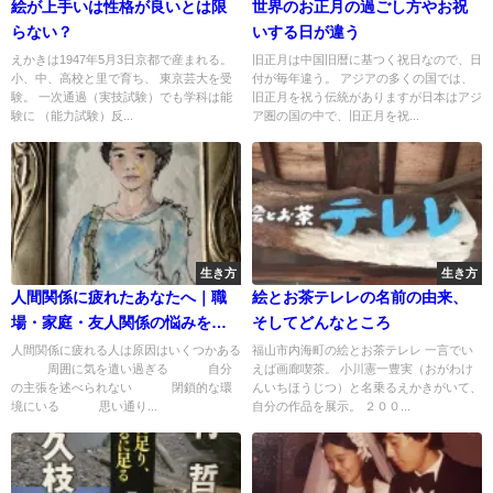
絵が上手いは性格が良いとは限
世界のお正月の過ごし方やお祝
らない？
いする日が違う
えかきは1947年5月3日京都で産まれる。
旧正月は中国旧暦に基つく祝日なので、日
小、中、高校と里で育ち、 東京芸大を受
付が毎年違う。 アジアの多くの国では、
験。 一次通過（実技試験）でも学科は能
旧正月を祝う伝統がありますが日本はアジ
験に （能力試験）反...
ア圏の国の中で、旧正月を祝...
生き方
生き方
人間関係に疲れたあなたへ｜職
絵とお茶テレレの名前の由来、
場・家庭・友人関係の悩みをや
そしてどんなところ
さしくほどく方法
人間関係に疲れる人は原因はいくつかある
福山市内海町の絵とお茶テレレ 一言でい
周囲に気を遣い過ぎる 自分
えば画廊喫茶。 小川憲一豊実（おがわけ
の主張を述べられない 閉鎖的な環
んいちほうじつ）と名乗るえかきがいて、
境にいる 思い通り...
自分の作品を展示。 ２００...