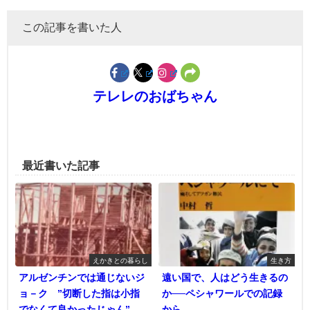
この記事を書いた人
テレレのおばちゃん
最近書いた記事
えかきとの暮らし
生き方
アルゼンチンでは通じないジ
遠い国で、人はどう生きるの
ョ－ク ”切断した指は小指
か──ペシャワールでの記録
でなくて良かったじゃん”
から