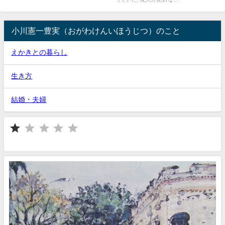
小川憲一豊実（おがわけんいほうじつ）のこと
えかきとの暮らし
生き方
結婚・夫婦
⭐
評価 :1/5。