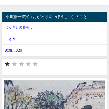
小川憲一豊実（おがわけんいほうじつ）のこと
えかきとの暮らし
生き方
結婚・夫婦
⭐
評価 :1/5。