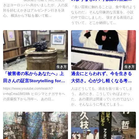
きはヨーロッパへ向かいましたが、人の反
ら考える芸術の力
「良い芸術に触れることは、食中毒のよう
対を好むえかきはアルゼンチン行きを決
なものだ」 そんな印象的な言葉を、小説
心。 横浜から下駄を履いて船...
の中で目にしました。 強すぎる表現のよ
うでいて、 どこか納得して...
生き方
生き方
「被害者の私からあなたへ」上
過去にとらわれず、今を生きる
田さんの証言Storytelling for
大切さ。心が少し軽くなる考え
Tomorrowより
方
https://www.youtube.com/watch?
人はどうしても、過去を振り返ってしま
v=hqCma1IM1Wk ヒロシマとナガサキへ
う。 あのとき、こうしていればよかっ
の原爆投下から76年─。 あの日...
た。 あの選択は間違っていたのではない
か。 そんなふうに考えてしまう...