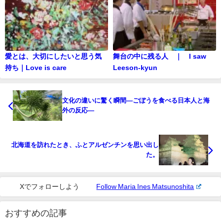
愛とは、大切にしたいと思う気
舞台の中に残る人 ｜ I saw
持ち｜Love is care
Leeson-kyun
文化の違いに驚く瞬間―ごぼうを食べる日本人と海
外の反応―
北海道を訪れたとき、ふとアルゼンチンを思い出し
た。
Xでフォローしよう
Follow Maria Ines Matsunoshita
おすすめの記事