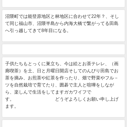
沼隈町では能登原地区と林地区に合わせて22年？、そし
て同じ福山市、沼隈半島から内海大橋で繋がってる田島
へ引っ越してきて8年目になる。
子供たちもとっくに巣立ち、今は絵とお茶テレレ、（画
廊喫茶）を土、日と月曜日開店そしてのんびり田島でお
茶を摘み、お煎茶や紅茶を作ったり、畑で野菜やフル－
ツを自然栽培で育てたり、囲碁で主人と喧嘩をしなが
ら、楽しんで生活をしてますガカワイフで
す。 どうぞよろしくお願い申し上げ
ます。