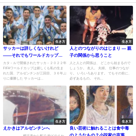
生き方
生き方
サッカーは詳しくないけれど
人とのつながりのはじまり — 親
——それでもワールドカップを
子の関係から思うこと
観てしまう理由
カタ－ルで開催されたサッカ－２０２２年
人と人との関係は、 どこから始まるので
FIFAワールドカップは嬉しくも私の生ま
しょうか。 友人。 夫婦。 仕事のつなが
れた国、アルゼンチンが三回目、３６年ぶ
り。 いろいろあります。 でもその前に、
りに優勝した サッカーは...
必ずあるもの。 それ...
生き方
生き方
えかきはアルゼンチンへ
良い芸術に触れることは食中毒
のようなもの？小説家の言葉か
横浜港から船で 殆どのえか