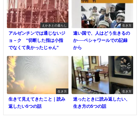
えかきとの暮らし
生き方
アルゼンチンでは通じないジ
遠い国で、人はどう生きるの
ョ－ク ”切断した指は小指
か──ペシャワールでの記録
でなくて良かったじゃん”
から
生き方
生き方
生きて見えてきたこと｜読み
迷ったときに読み返したい、
返したい5つの話
生き方の5つの話