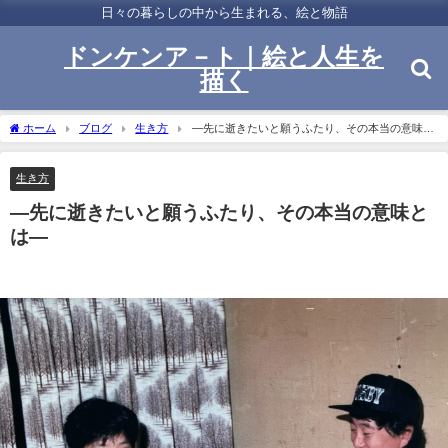
日々の暮らしの中から生まれる、絵と物語
ドンケンア－ト｜絵と人生を
描く
ホーム
ブログ
生き方
―先に逝きたいと願うふたり、その本当の意味と
は―
生き方
―先に逝きたいと願うふたり、その本当の意味と
は―