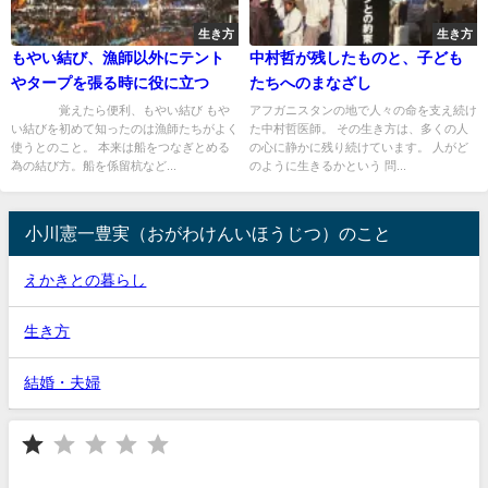
生き方
生き方
もやい結び、漁師以外にテント
中村哲が残したものと、子ども
やタープを張る時に役に立つ
たちへのまなざし
覚えたら便利、もやい結び もや
アフガニスタンの地で人々の命を支え続け
い結びを初めて知ったのは漁師たちがよく
た中村哲医師。 その生き方は、多くの人
使うとのこと。 本来は船をつなぎとめる
の心に静かに残り続けています。 人がど
為の結び方。船を係留杭など...
のように生きるかという 問...
小川憲一豊実（おがわけんいほうじつ）のこと
えかきとの暮らし
生き方
結婚・夫婦
⭐
評価 :1/5。