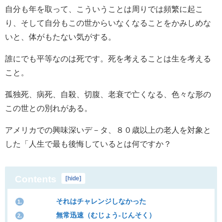
自分も年を取って、こういうことは周りでは頻繁に起こ
り、そして自分もこの世からいなくなることをかみしめな
いと、体がもたない気がする。
誰にでも平等なのは死です。死を考えることは生を考える
こと。
孤独死、病死、自殺、切腹、老衰で亡くなる、色々な形の
この世との別れがある。
アメリカでの興味深いデ－タ、８０歳以上の老人を対象と
した「人生で最も後悔しているとは何ですか？
Contents
[
hide
]
それはチャレンジしなかった
1.
無常迅速（むじょう-じんそく）
2.