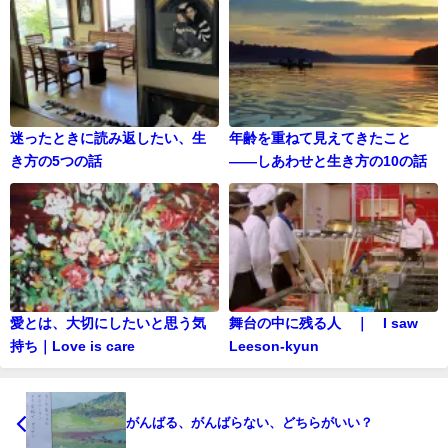
迷ったときに読み返したい、生
年齢を重ねて見えてきたこと
き方の5つの話
——しあわせと生き方の10の話
愛とは、大切にしたいと思う気
舞台の中に残る人 ｜ I saw
持ち｜Love is care
Leeson-kyun
がんばる、がんばらない、どちらがいい？