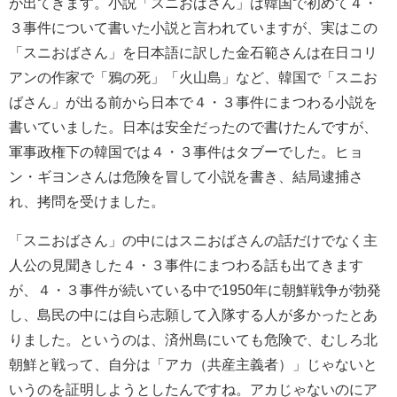
が出てきます。小説「スニおばさん」は韓国で初めて４・
３事件について書いた小説と言われていますが、実はこの
「スニおばさん」を日本語に訳した金石範さんは在日コリ
アンの作家で「鴉の死」「火山島」など、韓国で「スニお
ばさん」が出る前から日本で４・３事件にまつわる小説を
書いていました。日本は安全だったので書けたんですが、
軍事政権下の韓国では４・３事件はタブーでした。ヒョ
ン・ギヨンさんは危険を冒して小説を書き、結局逮捕さ
れ、拷問を受けました。
「スニおばさん」の中にはスニおばさんの話だけでなく主
人公の見聞きした４・３事件にまつわる話も出てきます
が、４・３事件が続いている中で1950年に朝鮮戦争が勃発
し、島民の中には自ら志願して入隊する人が多かったとあ
りました。というのは、済州島にいても危険で、むしろ北
朝鮮と戦って、自分は「アカ（共産主義者）」じゃないと
いうのを証明しようとしたんですね。アカじゃないのにア