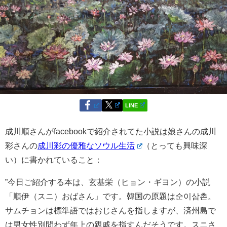
LINE
成川順さんがfacebookで紹介されてた小説は娘さんの成川
彩さんの
成川彩の優雅なソウル生活
（とっても興味深
い）に書かれていること：
”今日ご紹介する本は、玄基栄（ヒョン・ギヨン）の小説
「順伊（スニ）おばさん」です。韓国の原題は순이삼촌。
サムチョンは標準語ではおじさんを指しますが、済州島で
は男女性別問わず年上の親戚を指すんだそうです。スニさ