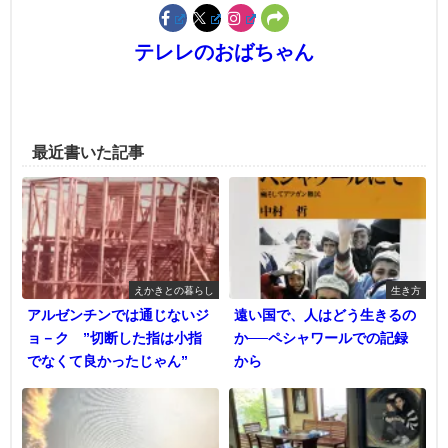
テレレのおばちゃん
最近書いた記事
えかきとの暮らし
生き方
アルゼンチンでは通じないジ
遠い国で、人はどう生きるの
ョ－ク ”切断した指は小指
か──ペシャワールでの記録
でなくて良かったじゃん”
から