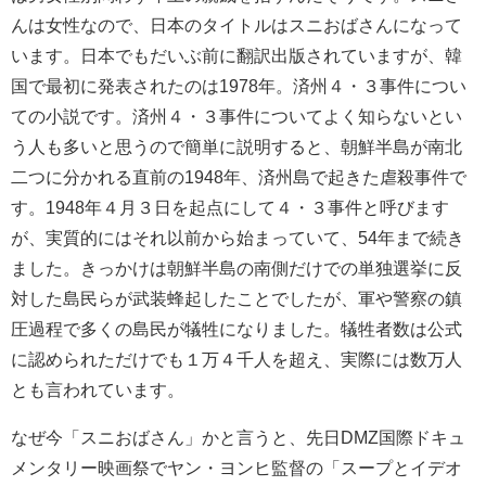
んは女性なので、日本のタイトルはスニおばさんになって
います。日本でもだいぶ前に翻訳出版されていますが、韓
国で最初に発表されたのは1978年。済州４・３事件につい
ての小説です。済州４・３事件についてよく知らないとい
う人も多いと思うので簡単に説明すると、朝鮮半島が南北
二つに分かれる直前の1948年、済州島で起きた虐殺事件で
す。1948年４月３日を起点にして４・３事件と呼びます
が、実質的にはそれ以前から始まっていて、54年まで続き
ました。きっかけは朝鮮半島の南側だけでの単独選挙に反
対した島民らが武装蜂起したことでしたが、軍や警察の鎮
圧過程で多くの島民が犠牲になりました。犠牲者数は公式
に認められただけでも１万４千人を超え、実際には数万人
とも言われています。
なぜ今「スニおばさん」かと言うと、先日DMZ国際ドキュ
メンタリー映画祭でヤン・ヨンヒ監督の「スープとイデオ