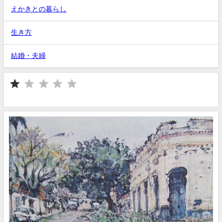
えかきとの暮らし
生き方
結婚・夫婦
⭐
評価 :1/5。