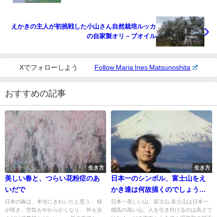
えかきの主人が初挑戦した小山さん自然栽培ルッカ
の自家製オリ－ブオイル
Xでフォローしよう
Follow Maria Ines Matsunoshita
おすすめの記事
生き方
生き方
美しい春と、つらい花粉症のあ
日本一のシンボル、富士山をえ
いだで
かき達は何故描くのでしょう
か？
日本の春は、本当にきれいだと思う。 桜
日本一美しい山、富士山 富士山は日本一
が咲き、空気もやわらかくなり、 外を歩
標高の高い山、人を引き付けるのは高さで