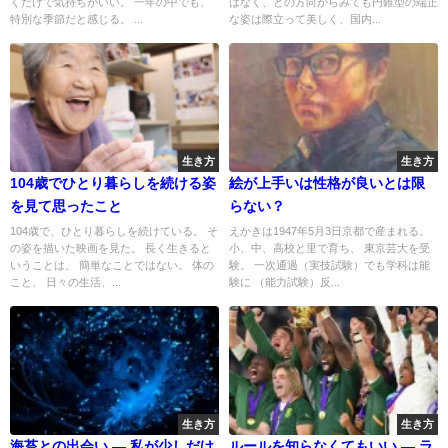
くだけで気持ちがいい。 一年の中でも、
はなく、どの方向からみても円錐型の端正
特別な季節だと感じる。 ...
な姿は際立って美しく、国内...
生き方
生き方
104歳でひとり暮らしを続ける姿
絵が上手いは性格が良いとは限
を見て思ったこと
らない？
104歳で、ひとり暮らしを続けている。 そ
えかきは1947年5月3日京都で産まれる。
の姿を描いた映画を見た。 長く生きると
小、中、高校と里で育ち、 東京芸大を受
いうことは、 簡単なことではない。 体の
験。 一次通過（実技試験）でも学科は能
こと、 日々の生活、...
験に （能力試験）反...
生き方
生き方
海苔との出会い — 私が少しだけ
ルールを知らなくてもいい — ラ