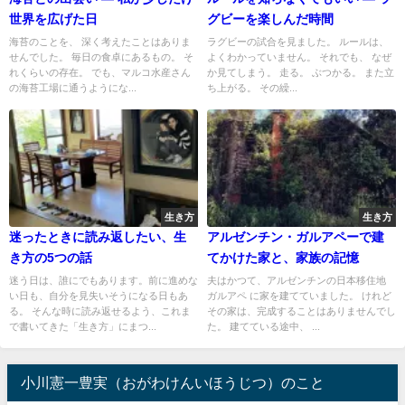
世界を広げた日
グビーを楽しんだ時間
海苔のことを、 深く考えたことはありま
ラグビーの試合を見ました。 ルールは、
せんでした。 毎日の食卓にあるもの。 そ
よくわかっていません。 それでも、 なぜ
れくらいの存在。 でも、マルコ水産さん
か見てしまう。 走る。 ぶつかる。 また立
の海苔工場に通うようにな...
ち上がる。 その繰...
生き方
生き方
迷ったときに読み返したい、生
アルゼンチン・ガルアペーで建
き方の5つの話
てかけた家と、家族の記憶
迷う日は、誰にでもあります。前に進めな
夫はかつて、アルゼンチンの日本移住地
い日も、自分を見失いそうになる日もあ
ガルアペ に家を建てていました。 けれど
る。 そんな時に読み返せるよう、これま
その家は、完成することはありませんでし
で書いてきた「生き方」にまつ...
た。 建てている途中、 ...
小川憲一豊実（おがわけんいほうじつ）のこと