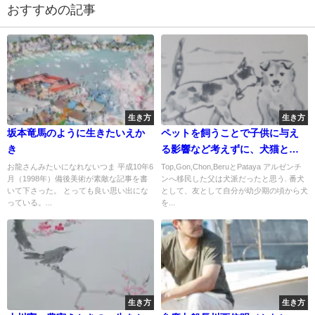
おすすめの記事
生き方
生き方
坂本竜馬のように生きたいえか
ペットを飼うことで子供に与え
き
る影響など考えずに、犬猫と過
ごした人生
お龍さんみたいになれないつま 平成10年6
Top,Gon,Chon,BeruとPataya アルゼンチ
月（1998年）備後美術が素敵な記事を書
ンへ移民した父は犬派だったと思う. 番犬
いて下さった。 とっても良い思い出にな
として、友として自分が幼少期の頃から犬
っている。...
を...
生き方
生き方