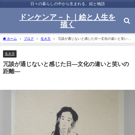
日々の暮らしの中から生まれる、絵と物語
ドンケンア－ト｜絵と人生を
描く
ホーム
ブログ
生き方
冗談が通じないと感じた日―文化の違いと笑いの
距離―
生き方
冗談が通じないと感じた日―文化の違いと笑いの
距離―