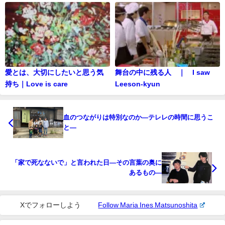
愛とは、大切にしたいと思う気
舞台の中に残る人 ｜ I saw
持ち｜Love is care
Leeson-kyun
血のつながりは特別なのか―テレレの時間に思うこ
と―
「家で死なないで」と言われた日―その言葉の奥に
あるもの―
Xでフォローしよう
Follow Maria Ines Matsunoshita