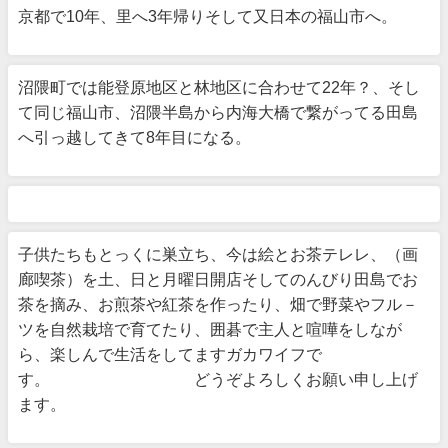
京都で10年、里へ3年帰りそして又日本の福山市へ。
沼隈町では能登原地区と林地区に合わせて22年？、そし
て同じ福山市、沼隈半島から内海大橋で繋がってる田島
へ引っ越してきて8年目になる。
子供たちもとっくに巣立ち、今は絵とお茶テレレ、（画
廊喫茶）を土、日と月曜日開店そしてのんびり田島でお
茶を摘み、お煎茶や紅茶を作ったり、畑で野菜やフル－
ツを自然栽培で育てたり、囲碁で主人と喧嘩をしなが
ら、楽しんで生活をしてますガカワイフで
す。 どうぞよろしくお願い申し上げ
ます。