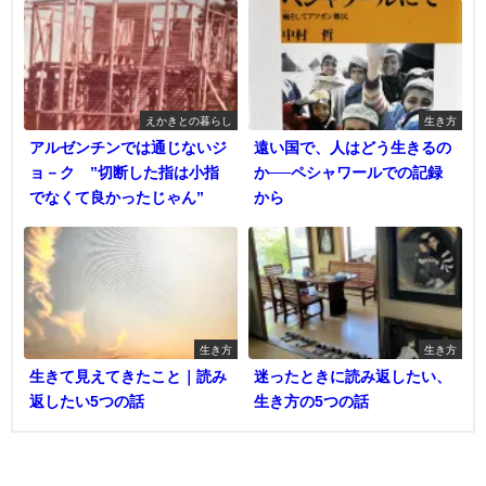
えかきとの暮らし
生き方
アルゼンチンでは通じないジ
遠い国で、人はどう生きるの
ョ－ク ”切断した指は小指
か──ペシャワールでの記録
でなくて良かったじゃん”
から
生き方
生き方
生きて見えてきたこと｜読み
迷ったときに読み返したい、
返したい5つの話
生き方の5つの話