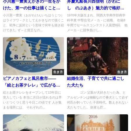
小川憲一豊実えかきの一生をか
弁慶丸船長川西信明（かわに
けた、第一の仕事は描くこと、
し のぶあき）魅力的で格好い
反戦の絵も
いのである
小川憲一豊実（おがわけんいちほうじつ）
1970年大阪生まれ、関西大学商学部商学
はライフワ－クとしてえかきなので描くこ
科卒業 中堅住宅メ－カ－に就職. 在籍8
と、戦争に反対という意味で何年も描き続
年間でセールスコンテスト入賞歴6回. 他
けてきた. ず～と貧乏なの...
メーカ－に競争負けし...
生き方
生き方
ピアノカフェと風呂敷市——
結婚生活、子育てで共に過ごし
「絵とお茶テレレ」で広がる小
た犬たち
さな出会い
絵とお茶テレレをオープンして13年目に
ゴン 父親が犬好きだった為、と
突入している 本当に月日が流れるのは早
アルゼンチンは物騒なので番犬として必ず
いとつくづく思う今日この頃です 人が集
何匹か飼っていた子供時代。数えきれない
まる場所には、 それぞれの...
犬たちでした。 財産も貯...