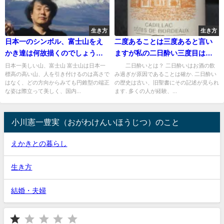
生き方
生き方
日本一のシンボル、富士山をえ
二度あることは三度あると言い
かき達は何故描くのでしょう
ますが私の二日酔い三度目はあ
か？
るかしら？
日本一美しい山、富士山 富士山は日本一
二日酔いとは？ 二日酔いはお酒の飲
標高の高い山、人を引き付けるのは高さで
み過ぎが原因であることは確か. 二日酔い
はなく、どの方向からみても円錐型の端正
の歴史は古い、旧聖書にその記述が見られ
な姿は際立って美しく、国内...
ます. 多くの人が経験、...
小川憲一豊実（おがわけんいほうじつ）のこと
えかきとの暮らし
生き方
結婚・夫婦
⭐
評価 :1/5。