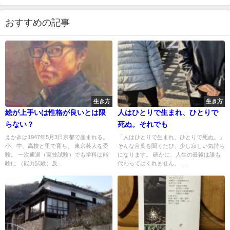
おすすめの記事
生き方
生き方
絵が上手いは性格が良いとは限
人はひとりで生まれ、ひとりで
らない？
死ぬ。それでも
えかきは1947年5月3日京都で産まれる。
「人はひとりで生まれ、ひとりで死ぬ。」
小、中、高校と里で育ち、 東京芸大を受
そんな言葉を聞くたび、少し寂しい気持ち
験。 一次通過（実技試験）でも学科は能
になります。 確かに、人生の最後は誰も
験に （能力試験）反...
代わってはくれません。 ...