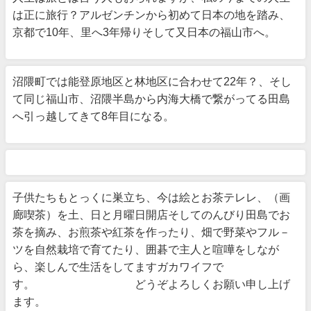
は正に旅行？アルゼンチンから初めて日本の地を踏み、
京都で10年、里へ3年帰りそして又日本の福山市へ。
沼隈町では能登原地区と林地区に合わせて22年？、そし
て同じ福山市、沼隈半島から内海大橋で繋がってる田島
へ引っ越してきて8年目になる。
子供たちもとっくに巣立ち、今は絵とお茶テレレ、（画
廊喫茶）を土、日と月曜日開店そしてのんびり田島でお
茶を摘み、お煎茶や紅茶を作ったり、畑で野菜やフル－
ツを自然栽培で育てたり、囲碁で主人と喧嘩をしなが
ら、楽しんで生活をしてますガカワイフで
す。 どうぞよろしくお願い申し上げ
ます。