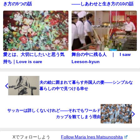
き方の5つの話
——しあわせと生き方の10の話
愛とは、大切にしたいと思う気
舞台の中に残る人 ｜ I saw
持ち｜Love is care
Leeson-kyun
夫の絵に囲まれて暮らす外国人の妻——シンプルな
暮らしの中で見つける幸せ
サッカーは詳しくないけれど——それでもワールド
カップを観てしまう理由
Xでフォローしよう
Follow Maria Ines Matsunoshita