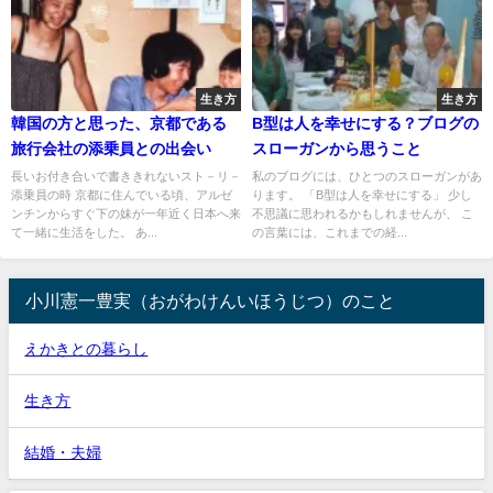
生き方
生き方
韓国の方と思った、京都である
B型は人を幸せにする？ブログの
旅行会社の添乗員との出会い
スローガンから思うこと
長いお付き合いで書ききれないスト－リ－
私のブログには、ひとつのスローガンがあ
添乗員の時 京都に住んでいる頃、アルゼ
ります。 「B型は人を幸せにする」 少し
ンチンからすぐ下の妹が一年近く日本へ来
不思議に思われるかもしれませんが、 こ
て一緒に生活をした。 あ...
の言葉には、これまでの経...
小川憲一豊実（おがわけんいほうじつ）のこと
えかきとの暮らし
生き方
結婚・夫婦