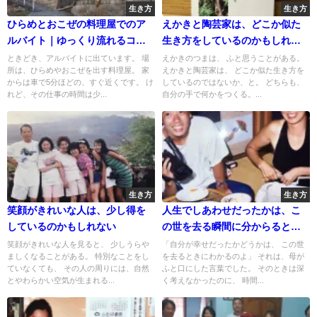
生き方
生き方
ひらめとおこぜの料理屋でのア
えかきと陶芸家は、どこか似た
ルバイト｜ゆっくり流れるコー
生き方をしているのかもしれな
ス料理の時間
い
ときどき、アルバイトに出ています。 場
えかきのつまは、 ふと思うことがある。
所は、ひらめやおこぜを出す料理屋。 家
えかきと陶芸家は、 どこか似た生き方を
からは車で5分ほどの、すぐ近くです。 け
しているのではないか、と。 どちらも、
れど、その仕事の時間は少...
自分の手で何かをつくる。...
生き方
生き方
笑顔がきれいな人は、少し得を
人生でしあわせだったかは、こ
しているのかもしれない
の世を去る瞬間に分からると言
ってた母
笑顔がきれいな人を見ると、 少しうらや
「自分が幸せだったかどうかは、 この世
ましくなることがある。 特別なことをし
を去るときにわかるのよ」 それは、母が
ていなくても、 その人の周りには、自然
ふと口にした言葉でした。 そのときは深
とやわらかい空気が生まれる...
く考えなかったのに、 時間...