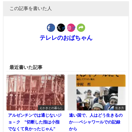
この記事を書いた人
テレレのおばちゃん
最近書いた記事
えかきとの暮らし
生き方
アルゼンチンでは通じないジ
遠い国で、人はどう生きるの
ョ－ク ”切断した指は小指
か──ペシャワールでの記録
でなくて良かったじゃん”
から