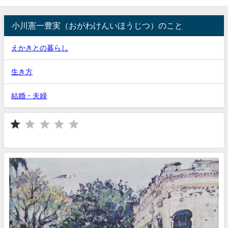
小川憲一豊実（おがわけんいほうじつ）のこと
えかきとの暮らし
生き方
結婚・夫婦
⭐
評価 :1/5。