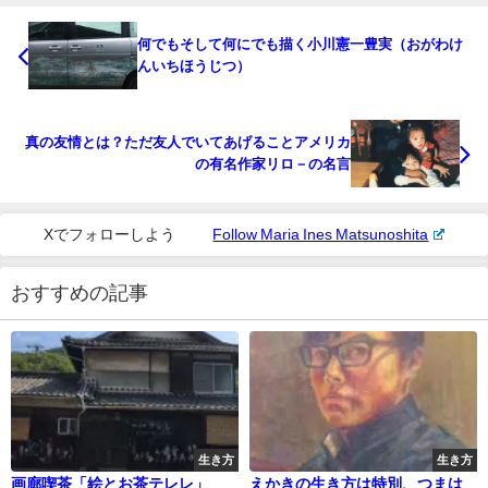
何でもそして何にでも描く小川憲一豊実（おがわけ
んいちほうじつ）
真の友情とは？ただ友人でいてあげることアメリカ
の有名作家リロ－の名言
Xでフォローしよう
Follow Maria Ines Matsunoshita
おすすめの記事
生き方
生き方
画廊喫茶「絵とお茶テレレ」
えかきの生き方は特別、つまは