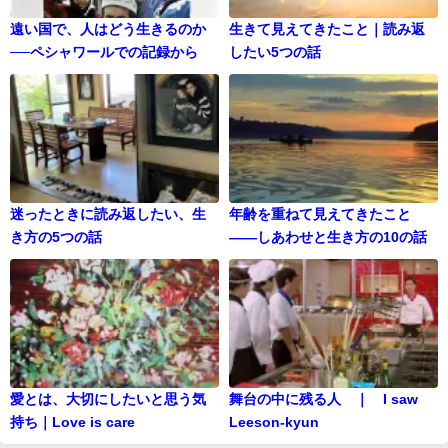
遠い国で、人はどう生きるのか
生きて見えてきたこと｜読み返
──ペシャワールでの記録から
したい5つの話
迷ったときに読み返したい、生
年齢を重ねて見えてきたこと
き方の5つの話
——しあわせと生き方の10の話
愛とは、大切にしたいと思う気
舞台の中に残る人 ｜ I saw
持ち｜Love is care
Leeson-kyun