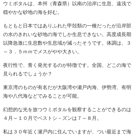
ウミボタルは、本州（青森県）以南の治岸に生息、遠浅で
穏やかな砂地の海を好む。
もともと日本ではありふれた甲殻類の一種だったが沿岸部
の水のきれいな砂地の海でしか生息できない。高度成長期
以降急激に生息数や生息域が減ったそうです。体調は、３
～３．５ｍｍでメスがやや大きい。
夜行性で、青く発光するのが特徴です。全国、どこの海で
見られるでしょうか？
東京湾のものが有名だが大阪湾や瀬戸内海、伊勢湾、有明
海や八代海などでみることが可能。
幻想的な光を放つウミボタルを観察することができるのは
４月～１０月でベストシ－ズンは７～８月。
私は３０年近く瀬戸内に住んでいますが、つい最近まで海