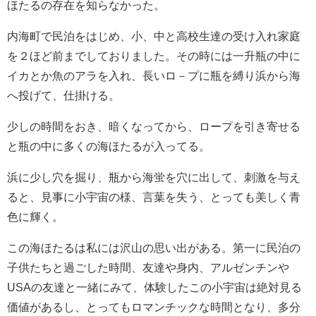
ほたるの存在を知らなかった。
内海町で民泊をはじめ、小、中と高校生達の受け入れ家庭
を２ほど前までしておりました。その時には一升瓶の中に
イカとか魚のアラを入れ、長いロ－プに瓶を縛り浜から海
へ投げて、仕掛ける。
少しの時間をおき、暗くなってから、ロープを引き寄せる
と瓶の中に多くの海ほたるが入ってる。
浜に少し穴を掘り、瓶から海蛍を穴に出して、刺激を与え
ると、見事に小宇宙の様、言葉を失う、とっても美しく青
色に輝く。
この海ほたるは私には沢山の思い出がある。第一に民泊の
子供たちと過ごした時間、友達や身内、アルゼンチンや
USAの友達と一緒にみて、体験したこの小宇宙は絶対見る
価値があるし、とってもロマンチックな時間となり、多分