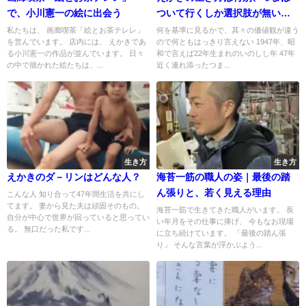
で、小川憲一の絵に出会う
ついて行くしか選択肢が無いよ
うな人生？
私たちは、 画廊喫茶「絵とお茶テレレ」
何を基準に見るかで、其々の価値観が違う
を営んでいます。 店内には、 えかきであ
ので何ともはっきり言えない 1947年、昭
る小川憲一の作品が並んでいます。 日々
和で言えば22年生まれのいのしし年 47年
の中で描かれた絵たちは、...
近く連れ添ったつま...
生き方
生き方
えかきのダ－リンはどんな人？
海苔一筋の職人の姿｜最後の踏
ん張りと、若く見える理由
こんな人 知り合って47年間生活を共にし
てます。 妻から見た夫は頑固そのもの。
海苔一筋で生きてきた職人がいます。 長
自分が中心で世界が回っていると思ってい
い年月をその仕事に捧げ、 今もなお現場
る。 無口だった私です...
に立ち続けています。 「最後の踏ん張
り」 そんな言葉が浮かぶよう...