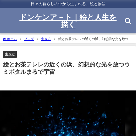
日々の暮らしの中から生まれる、絵と物語
ドンケンア－ト｜絵と人生を
描く
ホーム
ブログ
生き方
絵とお茶テレレの近くの浜、幻想的な光を放つウ
ミボタルまるで宇宙
生き方
絵とお茶テレレの近くの浜、幻想的な光を放つウ
ミボタルまるで宇宙