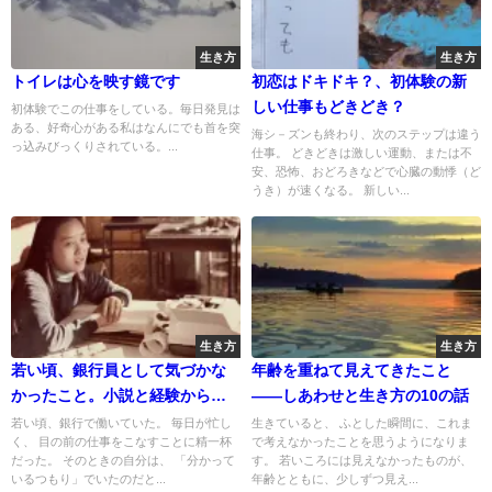
生き方
生き方
トイレは心を映す鏡です
初恋はドキドキ？、初体験の新
しい仕事もどきどき？
初体験でこの仕事をしている。毎日発見は
ある、好奇心がある私はなんにでも首を突
海シ－ズンも終わり、次のステップは違う
っ込みびっくりされている。...
仕事。 どきどきは激しい運動、または不
安、恐怖、おどろきなどで心臓の動悸（ど
うき）が速くなる。 新しい...
生き方
生き方
若い頃、銀行員として気づかな
年齢を重ねて見えてきたこと
かったこと。小説と経験から見
——しあわせと生き方の10の話
えた価値観の違い
若い頃、銀行で働いていた。 毎日が忙し
生きていると、 ふとした瞬間に、これま
く、 目の前の仕事をこなすことに精一杯
で考えなかったことを思うようになりま
だった。 そのときの自分は、 「分かって
す。 若いころには見えなかったものが、
いるつもり」でいたのだと...
年齢とともに、少しずつ見え...