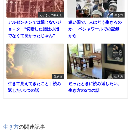
えかきとの暮らし
生き方
アルゼンチンでは通じないジ
遠い国で、人はどう生きるの
ョ－ク ”切断した指は小指
か──ペシャワールでの記録
でなくて良かったじゃん”
から
生き方
生き方
生きて見えてきたこと｜読み
迷ったときに読み返したい、
返したい5つの話
生き方の5つの話
生き方
の関連記事