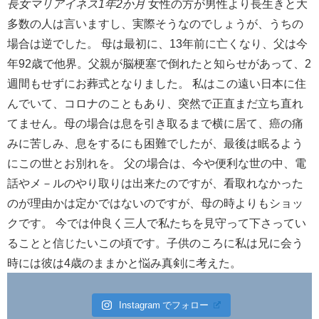
長女マリアイネス1年2か月
女性の方が男性より長生きと大
多数の人は言いますし、実際そうなのでしょうが、うちの
場合は逆でした。 母は最初に、13年前に亡くなり、父は今
年92歳で他界。父親が脳梗塞で倒れたと知らせがあって、2
週間もせずにお葬式となりました。 私はこの遠い日本に住
んでいて、コロナのこともあり、突然で正直まだ立ち直れ
てません。母の場合は息を引き取るまで横に居て、癌の痛
みに苦しみ、息をするにも困難でしたが、最後は眠るよう
にこの世とお別れを。 父の場合は、今や便利な世の中、電
話やメ－ルのやり取りは出来たのですが、看取れなかった
のが理由かは定かではないのですが、母の時よりもショッ
クです。 今では仲良く三人で私たちを見守って下さってい
ることと信じたいこの頃です。子供のころに私は兄に会う
時には彼は4歳のままかと悩み真剣に考えた。
Instagram でフォロー