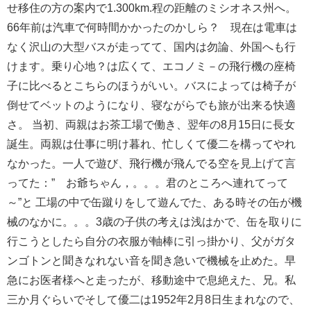
せ移住の方の案内で1.300km.程の距離のミシオネス州へ。
66年前は汽車で何時間かかったのかしら？ 現在は電車は
なく沢山の大型バスが走ってて、国内は勿論、外国へも行
けます。乗り心地？は広くて、エコノミ－の飛行機の座椅
子に比べるとこちらのほうがいい。バスによっては椅子が
倒せてベットのようになり、寝ながらでも旅が出来る快適
さ。 当初、両親はお茶工場で働き、翌年の8月15日に長女
誕生。両親は仕事に明け暮れ、忙しくて優二を構ってやれ
なかった。一人で遊び、飛行機が飛んでる空を見上げて言
ってた：” お爺ちゃん，。。。君のところへ連れてって
～”と 工場の中で缶蹴りをして遊んでた、ある時その缶が機
械のなかに。。。3歳の子供の考えは浅はかで、缶を取りに
行こうとしたら自分の衣服が軸棒に引っ掛かり、父がガタ
ンゴトンと聞きなれない音を聞き急いで機械を止めた。早
急にお医者様へと走ったが、移動途中で息絶えた、兄。私
三か月ぐらいでそして優二は1952年2月8日生まれなので、