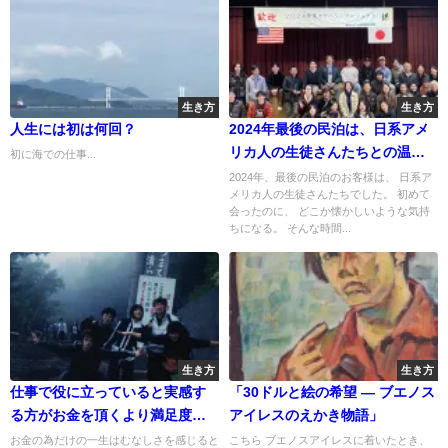
生き方
生き方
人生には初は何回？
2024年最後の民泊は、日系アメ
リカ人の生徒さんたちとの温か
初に海での仕事...
い時間でした
2024年、最後の民泊のお客様は、 日系ア
メリカ人の生徒さんたちでした。 初めて
会ったのに、 どこか懐かしいような気持
ちになる。 そんな時間...
生き方
生き方
仕事で役に立っていると実感す
「30ドルと絵の希望 — ブエノス
る方がお金を頂くより満足度あ
アイレスのえかき物語」
り
お金の為だけの一生はむなしさを感じると
こちら ブエノスアイレスに着いたとき、