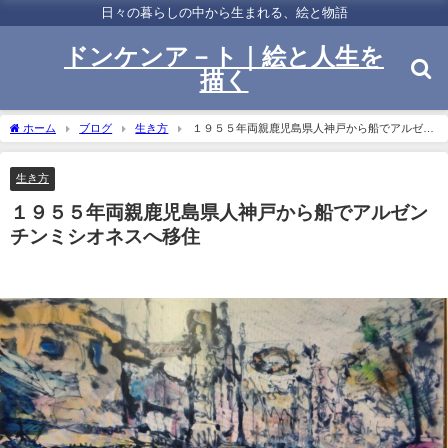
日々の暮らしの中から生まれる、絵と物語
ドンケンア－ト｜絵と人生を
描く
ホーム
ブログ
生き方
１９５５年両親鹿児島県人神戸から船でアルゼン
チンミシオネスへ移住
生き方
１９５５年両親鹿児島県人神戸から船でアルゼン
チンミシオネスへ移住