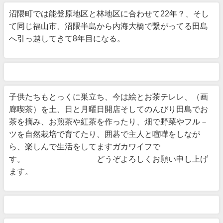
沼隈町では能登原地区と林地区に合わせて22年？、そし
て同じ福山市、沼隈半島から内海大橋で繋がってる田島
へ引っ越してきて8年目になる。
子供たちもとっくに巣立ち、今は絵とお茶テレレ、（画
廊喫茶）を土、日と月曜日開店そしてのんびり田島でお
茶を摘み、お煎茶や紅茶を作ったり、畑で野菜やフル－
ツを自然栽培で育てたり、囲碁で主人と喧嘩をしなが
ら、楽しんで生活をしてますガカワイフで
す。 どうぞよろしくお願い申し上げ
ます。