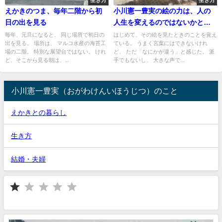
生き方
生き方
えかきのつま、毎年二階から初
小川憲一豊実の絵の力は、人の
日の出を見る
人生を変えるのではないかと思
う
毎年、元旦になると、 同じ場所で初日の
はじめて、その絵を見たときのことを覚え
出を見る。 場所は、 マルコ水産の海苔工
ている。 うまく言葉にはできないけれ
場の二階。 特別な展望台ではない。 けれ
ど、 ただ「なにかが違う」と感じた。 派
ど、そこから見る朝は、...
手でもないし、 大きな声で...
小川憲一豊実（おがわけんいほうじつ）のこと
えかきとの暮らし
生き方
結婚・夫婦
⭐
評価 :1/5。