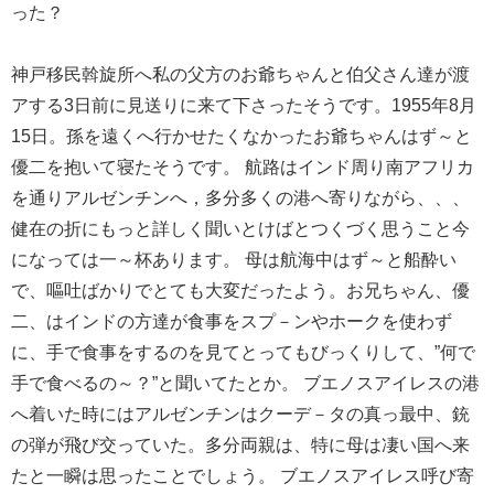
った？
神戸移民斡旋所へ私の父方のお爺ちゃんと伯父さん達が渡
アする3日前に見送りに来て下さったそうです。1955年8月
15日。孫を遠くへ行かせたくなかったお爺ちゃんはず～と
優二を抱いて寝たそうです。 航路はインド周り南アフリカ
を通りアルゼンチンへ，多分多くの港へ寄りながら、、、
健在の折にもっと詳しく聞いとけばとつくづく思うこと今
になっては一～杯あります。 母は航海中はず～と船酔い
で、嘔吐ばかりでとても大変だったよう。お兄ちゃん、優
二、はインドの方達が食事をスプ－ンやホークを使わず
に、手で食事をするのを見てとってもびっくりして、”何で
手で食べるの～？”と聞いてたとか。 ブエノスアイレスの港
へ着いた時にはアルゼンチンはクーデ－タの真っ最中、銃
の弾が飛び交っていた。多分両親は、特に母は凄い国へ来
たと一瞬は思ったことでしょう。 ブエノスアイレス呼び寄