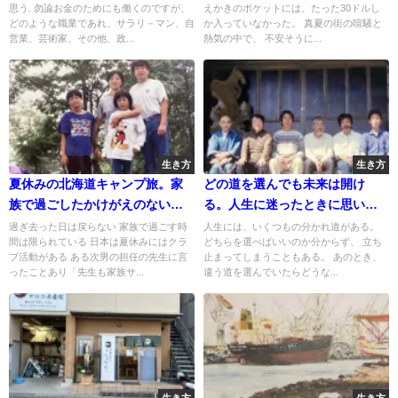
思う. 勿論お金のためにも働くのですが、
えかきのポケットには、たった30ドルし
どのような職業であれ、サラリ－マン、自
か入っていなかった。 真夏の街の喧騒と
営業、芸術家、その他、政...
熱気の中で、 不安そうに...
生き方
生き方
夏休みの北海道キャンプ旅。家
どの道を選んでも未来は開け
族で過ごしたかけがえのない時
る。人生に迷ったときに思い出
間
したいこと
過ぎ去った日は戻らない 家族で過ごす時
人生には、いくつもの分かれ道がある。
間は限られている 日本は夏休みにはクラ
どちらを選べばいいのか分からず、 立ち
ブ活動がある ある次男の担任の先生に言
止まってしまうこともある。 あのとき、
ったことあり「先生も家族サ...
違う道を選んでいたらどうな...