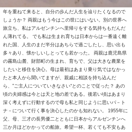
年を重ねて来ると、自分の歩んだ人生を辿りたくなるので
しょうか？ 両親はもう今はこの世にはいない。別の世界へ
旅立ち、私はアルゼンチンへ里帰りをする気持ちもだんだ
ん薄れてる。 でも私は生まれ育ちは日本からは一番遠く離
れた国、人生のまだ半分はあちらで過ごしたし、思い出も
多々あり、懐かしいしとっても若かった。 両親は鹿児島県
の霧島山麓、財部町の生まれ、育ちで、父は大きな農業を
したいと移住を決心。母は最初はあまり乗り気ではなかっ
たと本人から聞いてますが、親戚に相談を持ち込んだ
ら、”ご主人についていきなさい“とのことで従った？ あの
頃の夫婦感は今とは天と地の差である。後若い頃はあまり
深く考えずに行動するので母も私と同じように思いパ－ト
ナ－について行く事を決心したのかも知れない。 1955年に
父、母、三才の長男優二とともに日本からアルゼンチンへ
三か月ほどかかっての船旅。希望一杯、若くても不安もあ